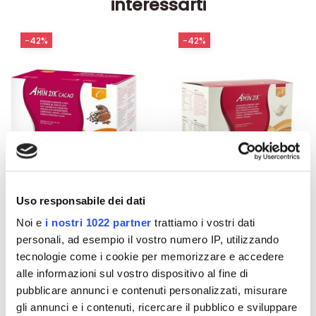
interessarti
-42%
-42%
Uso responsabile dei dati
Noi e
i nostri 1022 partner
trattiamo i vostri dati
Integratori per dimagrire
Integratori per dimagrire
Amin 21 K al cacao - 21
Amin 21 K neutro
personali, ad esempio il vostro numero IP, utilizzando
bustine
tecnologie come i cookie per memorizzare e accedere
55,18 €
55,18 €
32,00 €
32,00 €
alle informazioni sul vostro dispositivo al fine di
pubblicare annunci e contenuti personalizzati, misurare
Aggiungi al
Aggiungi al
gli annunci e i contenuti, ricercare il pubblico e sviluppare
carrello
carrello