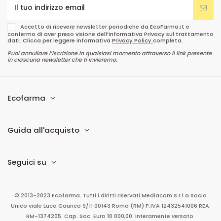
Accetto di ricevere newsletter periodiche da EcoFarma.it e
confermo di aver preso visione dell’informativa Privacy sul trattamento
dati. Clicca per leggere informativa
Privacy Policy
completa.
Puoi annullare l’iscrizione in qualsiasi momento attraverso il link presente
in ciascuna newsletter che ti invieremo.
Ecofarma
Guida all'acquisto
Seguici su
© 2013-2023 Ecofarma. Tutti i diritti riservati.
Mediacom S.r.l
a Socio
Unico
viale Luca Gaurico 9/11
00143
Roma
(RM)
P.IVA
12432541006
REA:
RM-1374205. Cap. Soc. Euro 10.000,00. Interamente versato.