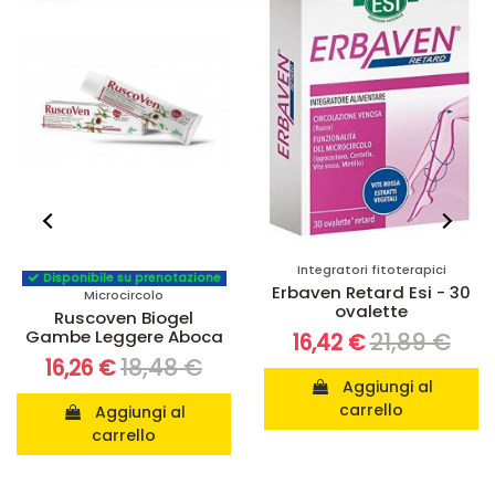
Integratori fitoterapici
Disponibile su prenotazione
Erbaven Retard Esi - 30
Microcircolo
ovalette
Ruscoven Biogel
Gambe Leggere Aboca
21,89 €
16,42 €
18,48 €
16,26 €
Aggiungi al
carrello
Aggiungi al
carrello