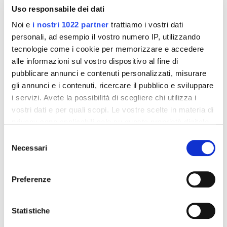
Uso responsabile dei dati
Noi e
i nostri 1022 partner
trattiamo i vostri dati
personali, ad esempio il vostro numero IP, utilizzando
tecnologie come i cookie per memorizzare e accedere
alle informazioni sul vostro dispositivo al fine di
pubblicare annunci e contenuti personalizzati, misurare
gli annunci e i contenuti, ricercare il pubblico e sviluppare
Integratori per dimagrire
Integratori per dimagrire
i servizi. Avete la possibilità di scegliere chi utilizza i
Amin 21 K al cacao - 21
Amin 21 K neutro
bustine
vostri dati e per quali scopi. Le vostre scelte in materia di
55,18 €
55,18 €
32,00 €
32,00 €
privacy sono applicabili solo su questa proprietà digitale
in cui avete effettuato le vostre scelte. È possibile
Selezione
Aggiungi al
Aggiungi al
modificare o revocare il proprio consenso in qualsiasi
Necessari
del
carrello
carrello
momento dalla Dichiarazione sui cookie o facendo clic
consenso
sull'icona di attivazione della privacy.
Preferenze
-42%
-42%
Con il tuo consenso, vorremmo anche:
raccogliere informazioni sulla tua posizione
Statistiche
geografica, con un'approssimazione di qualche