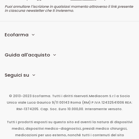
Puoi annullare l’iscrizione in qualsiasi momento attraverso il link presente
in ciascuna newsletter che ti invieremo.
Ecofarma
Guida all'acquisto
Seguici su
© 2013-2023 Ecofarma. Tutti i diritti riservati.
Mediacom S.r.l
a Socio
Unico
viale Luca Gaurico 9/11
00143
Roma
(RM)
P.IVA
12432541006
REA:
RM-1374205. Cap. Soc. Euro 10.000,00. Interamente versato.
Tutti i prodotti esposti su questo sito ed aventi la natura di dispositivi
medici, dispositivi medico-diagnostici, presidi medico chirurgici,
medicazioni per uso esterno, nonché tutti i contenuti del sito