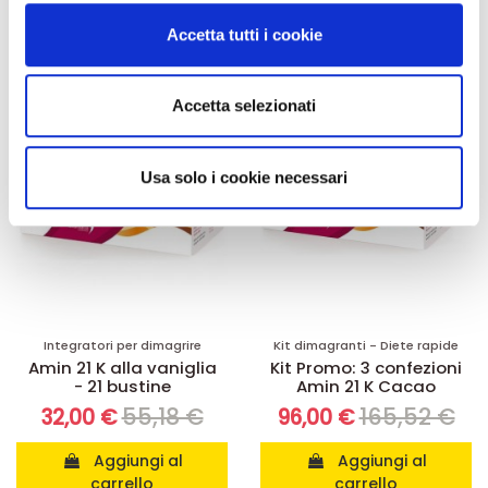
modificare o ritirare il tuo consenso in qualsiasi momento
Accetta tutti i cookie
dalla Dichiarazione sui cookie.
-42%
-42%
Utilizziamo i cookie per personalizzare contenuti ed
Accetta selezionati
annunci, per fornire funzionalità dei social media e per
analizzare il nostro traffico. Condividiamo inoltre
informazioni sul modo in cui utilizza il nostro sito con i
Usa solo i cookie necessari
nostri partner che si occupano di analisi dei dati web,
pubblicità e social media, i quali potrebbero combinarle
con altre informazioni che ha fornito loro o che hanno
raccolto dal suo utilizzo dei loro servizi.
Integratori per dimagrire
Kit dimagranti - Diete rapide
Amin 21 K alla vaniglia
Kit Promo: 3 confezioni
- 21 bustine
Amin 21 K Cacao
55,18 €
165,52 €
32,00 €
96,00 €
Aggiungi al
Aggiungi al
carrello
carrello