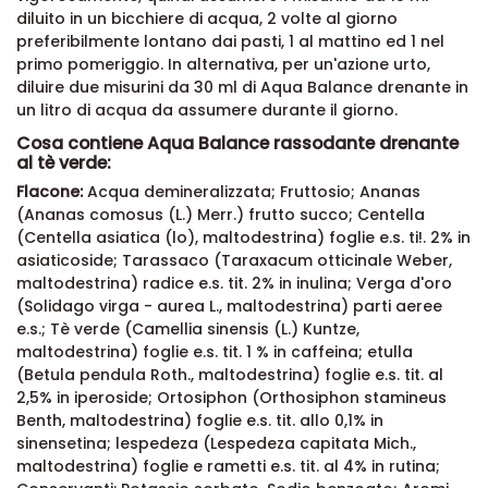
diluito in un bicchiere di acqua, 2 volte al giorno
preferibilmente lontano dai pasti, 1 al mattino ed 1 nel
primo pomeriggio. In alternativa, per un'azione urto,
diluire due misurini da 30 ml di Aqua Balance drenante in
un litro di acqua da assumere durante il giorno.
Cosa contiene Aqua Balance rassodante drenante
al tè verde:
Flacone:
Acqua demineralizzata; Fruttosio; Ananas
(Ananas comosus (L.) Merr.) frutto succo; Centella
(Centella asiatica (lo), maltodestrina) foglie e.s. ti!. 2% in
asiaticoside; Tarassaco (Taraxacum otticinale Weber,
maltodestrina) radice e.s. tit. 2% in inulina; Verga d'oro
(Solidago virga - aurea L., maltodestrina) parti aeree
e.s.; Tè verde (Camellia sinensis (L.) Kuntze,
maltodestrina) foglie e.s. tit. 1 % in caffeina; etulla
(Betula pendula Roth., maltodestrina) foglie e.s. tit. al
2,5% in iperoside; Ortosiphon (Orthosiphon stamineus
Benth, maltodestrina) foglie e.s. tit. allo 0,1% in
sinensetina; lespedeza (Lespedeza capitata Mich.,
maltodestrina) foglie e rametti e.s. tit. al 4% in rutina;