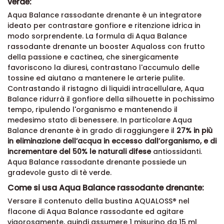
verde:
Aqua Balance rassodante drenante è un integratore
ideato per contrastare gonfiore e ritenzione idrica in
modo sorprendente. La formula di Aqua Balance
rassodante drenante un booster Aqualoss con frutto
della passione e cactinea, che sinergicamente
favoriscono la diuresi, contrastano l'accumulo delle
tossine ed aiutano a mantenere le arterie pulite.
Contrastando il ristagno di liquidi intracellulare, Aqua
Balance ridurrà il gonfiore della silhouette in pochissimo
tempo, ripulendo l'organismo e mantenendo il
medesimo stato di benessere. In particolare Aqua
Balance drenante è in grado di raggiungere il
27% in più
in eliminazione dell’acqua in eccesso dall’organismo, e di
incrementare del 50% le naturali difese
antiossidanti.
Aqua Balance rassodante drenante possiede un
gradevole gusto di tè verde.
Come si usa Aqua Balance rassodante drenante:
Versare il contenuto della bustina AQUALOSS® nel
flacone di Aqua Balance rassodante ed agitare
vigorosamente, quindi assumere 1 misurino da 15 ml