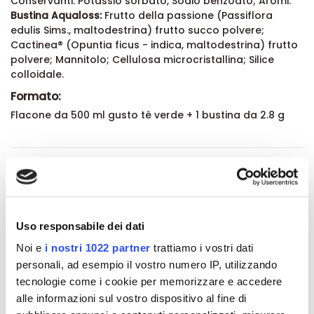
Conservanti: Potassio sorbato, Sodio benzoato; Aromi.
Bustina Aqualoss:
Frutto della passione (Passiflora
edulis Sims., maltodestrina) frutto succo polvere;
Cactinea® (Opuntia ficus - indica, maltodestrina) frutto
polvere; Mannitolo; Cellulosa microcristallina; Silice
colloidale.
Formato:
Flacone da 500 ml gusto tè verde + 1 bustina da 2.8 g
Dettagli del prodotto
Recensioni
Uso responsabile dei dati
Noi e
i nostri 1022 partner
trattiamo i vostri dati
personali, ad esempio il vostro numero IP, utilizzando
tecnologie come i cookie per memorizzare e accedere
Altri prodotti che potrebbero
alle informazioni sul vostro dispositivo al fine di
interessarti