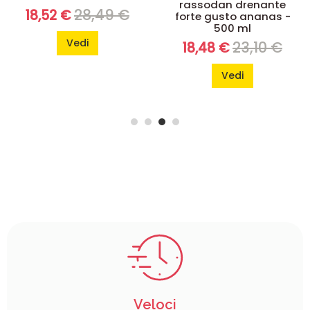
rassodan drenante
fiale
forte gusto ananas -
32,89 €
26,97 €
500 ml
23,10 €
18,48 €
Vedi
Vedi
Veloci