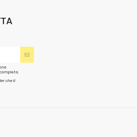
TTA
ione
completa.
er che ti