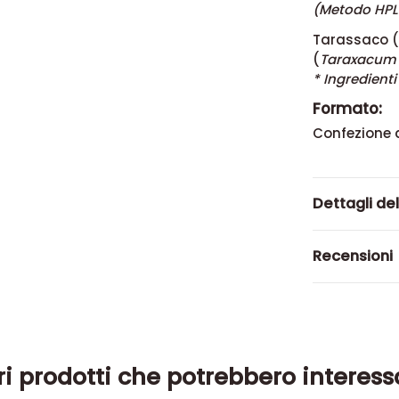
(Metodo HP
Tarassaco (
(
Taraxacum o
* Ingredienti
Formato:
Confezione 
Dettagli de
Recensioni
ri prodotti che potrebbero interess