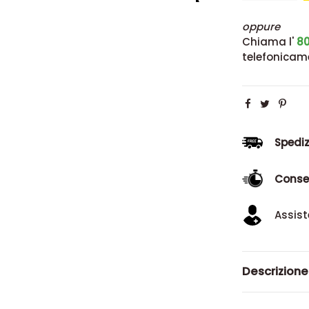
oppure
Chiama l'
80
telefonicam
Spediz
Conse
Assist
Descrizione