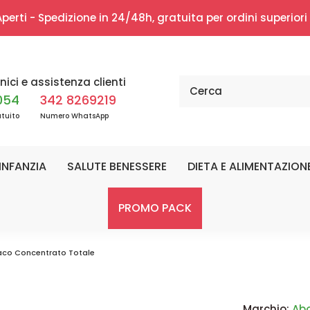
erti - Spedizione in 24/48h, gratuita per ordini superior
nici e assistenza clienti
054
342 8269219
tuito
Numero WhatsApp
INFANZIA
SALUTE BENESSERE
DIETA E ALIMENTAZION
PROMO PACK
co Concentrato Totale
Marchio:
Ab