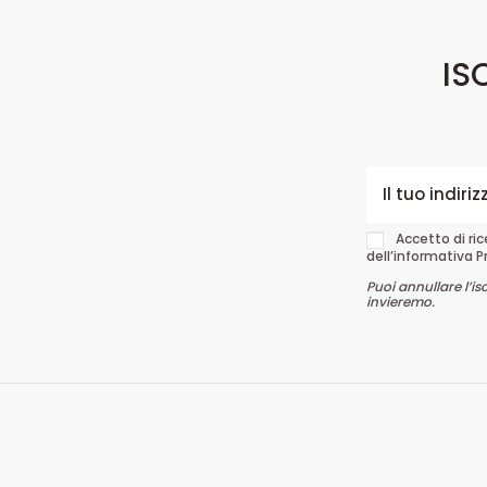
IS
Accetto di ri
dell’informativa P
Puoi annullare l’is
invieremo.