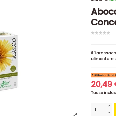
Aboc
Conce
Il Tarassac
alimentare c
Ultimi articoli
20,49
Tasse inclu