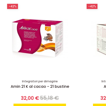
-42%
-42%
Integratori per dimagrire
Int
Amin 21 K al cacao - 21 bustine
A
55,18 €
32,00 €
32