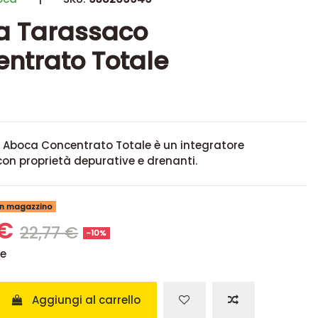
a Tarassaco
ntrato Totale
o Aboca Concentrato Totale è un integratore
on proprietà depurative e drenanti.
 in magazzino
 €
22,77 €
-10%
se
Aggiungi al carrello