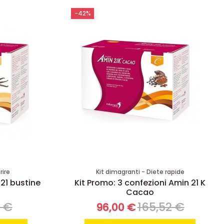
-42%
rire
Kit dimagranti - Diete rapide
 21 bustine
Kit Promo: 3 confezioni Amin 21 K
Cacao
8 €
165,52 €
96,00 €