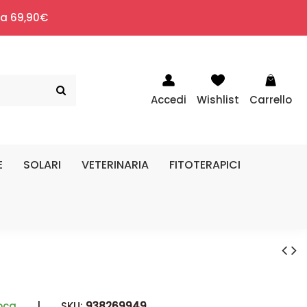
i a 69,90€
Accedi
Wishlist
Carrello
E
SOLARI
VETERINARIA
FITOTERAPICI
oca
|
SKU:
938269949