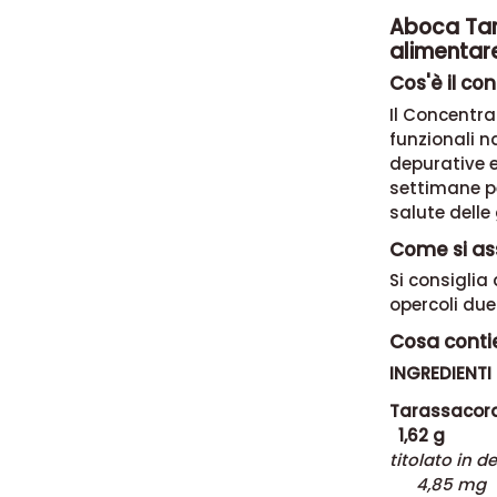
Aboca Tar
alimentar
Cos'è il co
Il Concentra
funzionali n
depurative 
settimane pe
salute delle 
Come si as
Si consigli
opercoli due 
Cosa contie
INGREDIENTI
Taras
1,62 g
titolato
4,85 mg