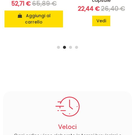
capsule
65,89 €
52,71 €
26,40 €
22,44 €
Aggiungi al
Vedi
carrello
Veloci