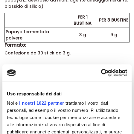
biossido di silicio).
PER 1
PER 3 BUSTINE
BUSTINA
Papaya fermentata
3 g
9 g
polvere
Formato:
Confezione da 30 stick da 3 g.
Dettagli del prodotto
Recensioni
Uso responsabile dei dati
Noi e
i nostri 1022 partner
trattiamo i vostri dati
personali, ad esempio il vostro numero IP, utilizzando
tecnologie come i cookie per memorizzare e accedere
alle informazioni sul vostro dispositivo al fine di
Altri prodotti che potrebbero
pubblicare annunci e contenuti personalizzati, misurare