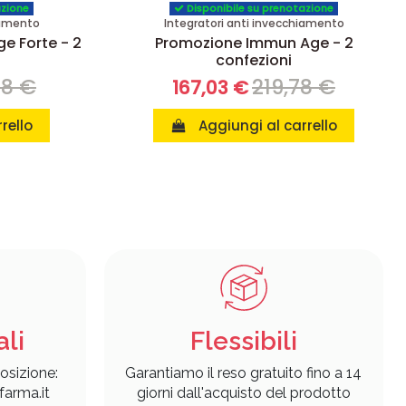
azione
Disponibile su prenotazione
iamento
Integratori anti invecchiamento
e Forte - 2
Promozione Immun Age - 2
confezioni
58 €
219,78 €
167,03 €
rello
Aggiungi al carrello
ali
Flessibili
osizione:
Garantiamo il reso gratuito fino a 14
arma.it
giorni dall'acquisto del prodotto