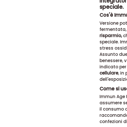
Integrator
speciale.
Cos'è Immu
Versione pot
fermentata
risparmio,
c
speciale. Im
stress ossid
Assunto due 
benessere, v
indicato per
cellulare
, in
dell'esposiz
Come si us
Immun Age Fo
assumere sem
il consumo d
raccomanda 
confezioni d