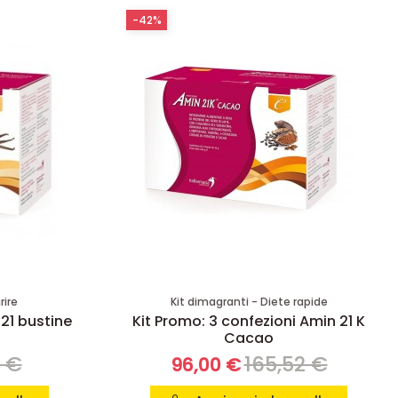
-42%
rire
Kit dimagranti - Diete rapide
 21 bustine
Kit Promo: 3 confezioni Amin 21 K
Cacao
8 €
165,52 €
96,00 €