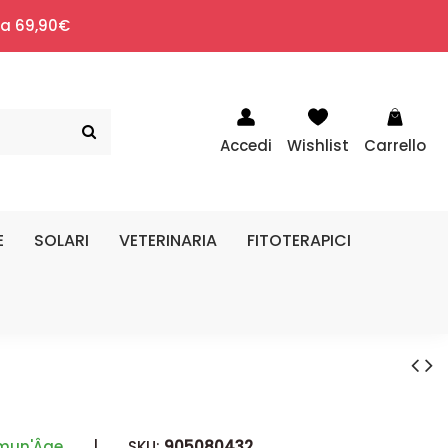
i a 69,90€
Accedi
Wishlist
Carrello
E
SOLARI
VETERINARIA
FITOTERAPICI
mun'Âge
|
SKU:
905080432