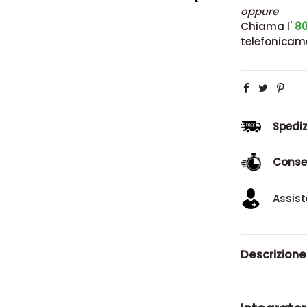
oppure
Chiama l'
80
telefonicam
Spediz
Conse
Assist
Descrizione