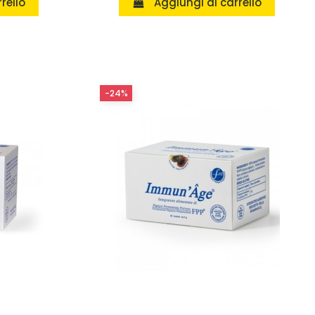
rello
Aggiungi al carrello
-24%