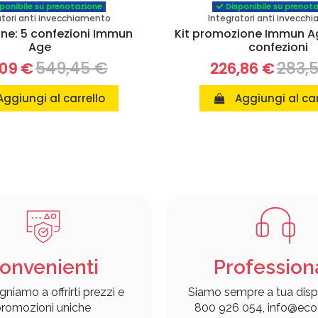
ponibile su prenotazione
Disponibile su prenot
atori anti invecchiamento
Integratori anti invecch
ne: 5 confezioni Immun
Kit promozione Immun Ag
Age
confezioni
549,45 €
283,
,09 €
226,86 €
Aggiungi al carrello
Aggiungi al car
onvenienti
Profession
gniamo a offrirti prezzi e
Siamo sempre a tua disp
romozioni uniche
800 926 054, info@ecof