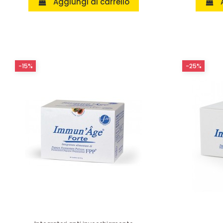
Aggiungi al carrello
-15%
-25%