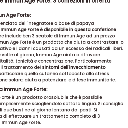
e Immun Age Forte: 3 confezioni in offerta
n Age Forte:
enziata dell'integratore a base di papaya
,
Immun Age Forte è disponibile in questa confezione
he include ben 3 scatole di Immun Age ad un prezzo
mun Age Forte è un prodotto che aiuta a contrastare lo
ativo e i danni causati da un eccesso dei radicali liberi.
volte al giorno, Immun Age aiuta a ritrovare
italità, tonicità e concentrazione. Particolarmente
 il trattamento dei
sintomi dell'invecchiamento
 particolare quello cutaneo sottoposto allo stress
ione solare, aiuta a potenziare le difese immunitarie.
a Immun Age Forte:
rte è un prodotto orosolubile che è possibile
plicemente sciogliendolo sotto la lingua. Si consiglia
i due bustine al giorno lontano dai pasti. Si
di effettuare un trattamento completo di 3
i Immun Age Forte.