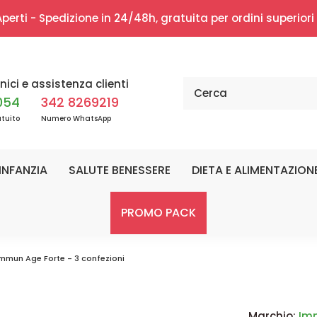
erti - Spedizione in 24/48h, gratuita per ordini superior
nici e assistenza clienti
054
342 8269219
tuito
Numero WhatsApp
INFANZIA
SALUTE BENESSERE
DIETA E ALIMENTAZION
PROMO PACK
mmun Age Forte - 3 confezioni
Marchio:
Im