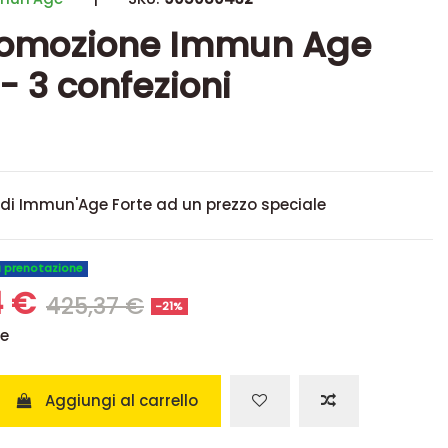
promozione Immun Age
 - 3 confezioni
 di Immun'Age Forte ad un prezzo speciale
u prenotazione
4 €
425,37 €
-21%
se
Aggiungi al carrello