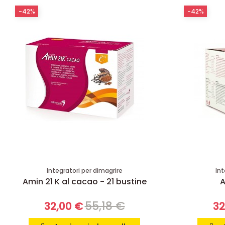
-42%
-42%
Integratori per dimagrire
Int
Amin 21 K al cacao - 21 bustine
A
55,18 €
32,00 €
32