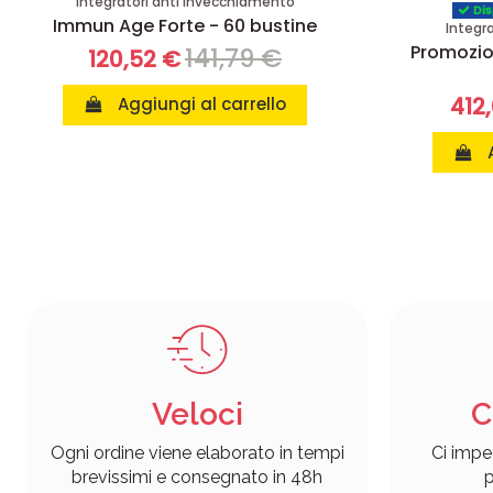
Integratori anti invecchiamento
Dis
Immun Age Forte - 60 bustine
Integr
Promozio
141,79 €
120,52 €
412
Aggiungi al carrello
Veloci
C
Ogni ordine viene elaborato in tempi
Ci impe
brevissimi e consegnato in 48h
p