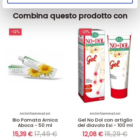
nostri partner che si occupano di analisi dei dati web,
pubblicità e social media, i quali potrebbero combinarle
Combina questo prodotto con
con altre informazioni che ha fornito loro o che hanno
raccolto dal suo utilizzo dei loro servizi.
-12%
-21%
Antinfiammatori
Antinfiammatori
Bio Pomata Arnica
Gel No Dol con artiglio
Aboca - 50 ml
del diavolo Esi - 100 ml
17,49 €
15,29 €
15,39 €
12,08 €