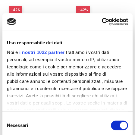
-42%
-42%
Uso responsabile dei dati
Noi e
i nostri 1022 partner
trattiamo i vostri dati
personali, ad esempio il vostro numero IP, utilizzando
tecnologie come i cookie per memorizzare e accedere
alle informazioni sul vostro dispositivo al fine di
pubblicare annunci e contenuti personalizzati, misurare
gli annunci e i contenuti, ricercare il pubblico e sviluppare
Integratori per dimagrire
Integratori per dimagrire
Amin 21 K al cacao - 21
Amin 21 K neutro
i servizi. Avete la possibilità di scegliere chi utilizza i
bustine
vostri dati e per quali scopi. Le vostre scelte in materia di
55,18 €
55,18 €
32,00 €
32,00 €
privacy sono applicabili solo su questa proprietà digitale
in cui avete effettuato le vostre scelte. È possibile
Selezione
Aggiungi al
Aggiungi al
modificare o revocare il proprio consenso in qualsiasi
Necessari
carrello
carrello
del
momento dalla Dichiarazione sui cookie o facendo clic
consenso