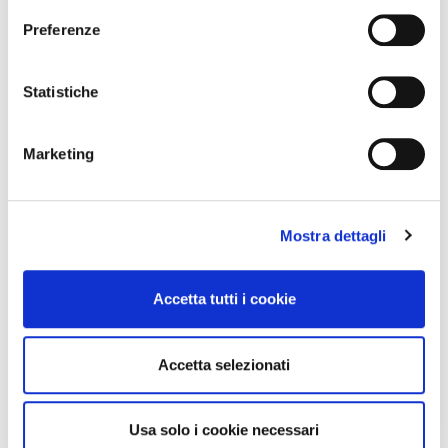
sull'icona di attivazione della privacy.
Preferenze
-42%
-42%
Con il tuo consenso, vorremmo anche:
raccogliere informazioni sulla tua posizione
Statistiche
geografica, con un'approssimazione di qualche
metro,
Marketing
Identificare il tuo dispositivo, scansionandolo
attivamente alla ricerca di caratteristiche specifiche
(impronte digitali).
Mostra dettagli
Approfondisci come vengono elaborati i tuoi dati personali
e imposta le tue preferenze nella
sezione dettagli
. Puoi
modificare o ritirare il tuo consenso in qualsiasi momento
Accetta tutti i cookie
Integratori per dimagrire
Kit dimagranti - Diete rapide
dalla Dichiarazione sui cookie.
Amin 21 K alla vaniglia
Kit Promo: 3 confezioni
- 21 bustine
Amin 21 K Cacao
Utilizziamo i cookie per personalizzare contenuti ed
55,18 €
165,52 €
32,00 €
96,00 €
Accetta selezionati
annunci, per fornire funzionalità dei social media e per
Aggiungi al
Aggiungi al
analizzare il nostro traffico. Condividiamo inoltre
carrello
carrello
informazioni sul modo in cui utilizza il nostro sito con i
Usa solo i cookie necessari