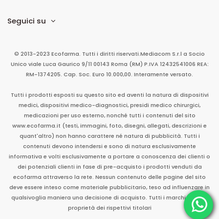
Seguici su
© 2013-2023 Ecofarma. Tutti i diritti riservati.
Mediacom S.r.l
a Socio
Unico
viale Luca Gaurico 9/11
00143
Roma
(RM)
P.IVA
12432541006
REA:
RM-1374205. Cap. Soc. Euro 10.000,00. Interamente versato.
Tutti i prodotti esposti su questo sito ed aventi la natura di dispositivi
medici, dispositivi medico-diagnostici, presidi medico chirurgici,
medicazioni per uso esterno, nonché tutti i contenuti del sito
www.ecofarma.it (testi, immagini, foto, disegni, allegati, descrizioni e
quant'altro) non hanno carattere né natura di pubblicità. Tutti i
contenuti devono intendersi e sono di natura esclusivamente
informativa e volti esclusivamente a portare a conoscenza dei clienti o
dei potenziali clienti in fase di pre-acquisto i prodotti venduti da
ecofarma attraverso la rete. Nessun contenuto delle pagine del sito
deve essere inteso come materiale pubblicitario, teso ad influenzare in
qualsivoglia maniera una decisione di acquisto. Tutti i marchi sono di
proprietà dei rispettivi titolari