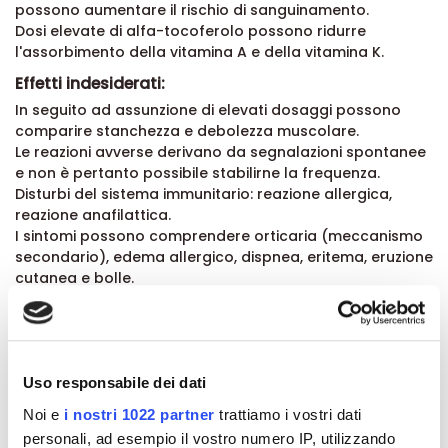
possono aumentare il rischio di sanguinamento.
Dosi elevate di alfa-tocoferolo possono ridurre
l'assorbimento della vitamina A e della vitamina K.
Effetti indesiderati:
In seguito ad assunzione di elevati dosaggi possono
comparire stanchezza e debolezza muscolare.
Le reazioni avverse derivano da segnalazioni spontanee
e non è pertanto possibile stabilirne la frequenza.
Disturbi del sistema immunitario: reazione allergica,
reazione anafilattica.
I sintomi possono comprendere orticaria (meccanismo
secondario), edema allergico, dispnea, eritema, eruzione
cutanea e bolle.
Se compare un a reazione allergica, interrompere il
trattamento e consultare un medico.
Patologie gastrointestinali: diarrea, dolore addominale,
dolore epigastrico, nausea, flatulenza.
Patologie della cute e del tessuto sottocutaneo:
Uso responsabile dei dati
eruzione cutanea, prurito.
Noi e
i nostri 1022 partner
trattiamo i vostri dati
La segnalazione delle reazioni avverse sospette che si
personali, ad esempio il vostro numero IP, utilizzando
verificano dopo l'autorizzazione del medicinale è