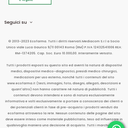
Seguici su
© 2013-2023 Ecofarma. Tutti i diritti riservati.
Mediacom S.r.l
a Socio
Unico
viale Luca Gaurico 9/11
00143
Roma
(RM)
P.IVA
12432541006
REA:
RM-1374205. Cap. Soc. Euro 10.000,00. Interamente versato.
Tutti i prodotti esposti su questo sito ed aventi la natura di dispositivi
medici, dispositivi medico-diagnostici, presidi medico chirurgici,
medicazioni per uso esterno, nonché tutti i contenuti del sito
www.ecofarma.it (testi, immagini, foto, disegni, allegati, descrizioni e
quant'altro) non hanno carattere né natura di pubblicità. Tutti i
contenuti devono intendersi e sono di natura esclusivamente
informativa e volti esclusivamente a portare a conoscenza dei clienti o
dei potenziali clienti in fase di pre-acquisto i prodotti venduti da
ecofarma attraverso la rete. Nessun contenuto delle pagine del sito
deve essere inteso come materiale pubblicitario, teso ad influenzare in
qualsivoglia maniera una decisione di acquisto. Tutti i marchi sono di