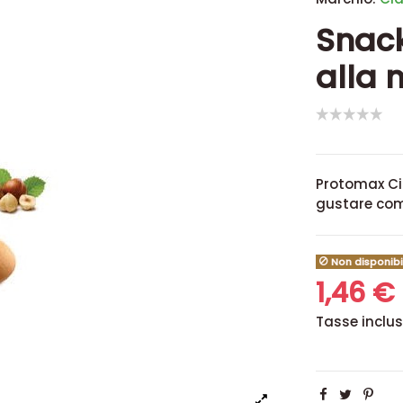
Snac
alla 
Protomax Cia
gustare come
Non disponibi
1,46 €
Tasse inclu