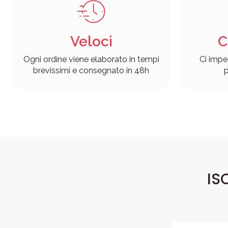
Veloci
C
Ogni ordine viene elaborato in tempi
Ci impe
brevissimi e consegnato in 48h
p
IS