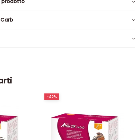
l prodotto
 Carb
arti
-42%