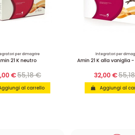
egratori per dimagrire
Integratori per dimag
min 21 K neutro
Amin 21 K alla vaniglia -
55,18 €
55,1
,00 €
32,00 €
Aggiungi al carrello
Aggiungi al car