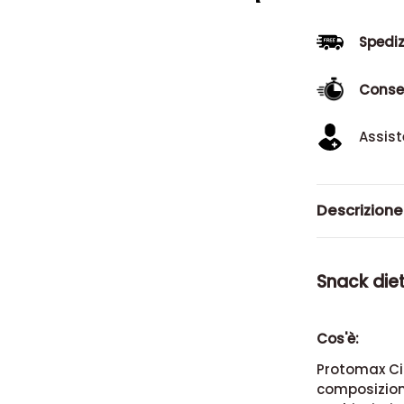
Spediz
Conse
Assist
Descrizione
Snack die
Cos'è:
Protomax Cia
composizion