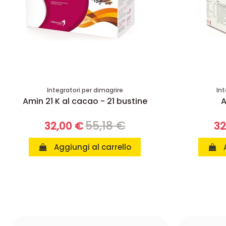
Integratori per dimagrire
Int
Amin 21 K al cacao - 21 bustine
A
55,18 €
32,00 €
32
Aggiungi al carrello