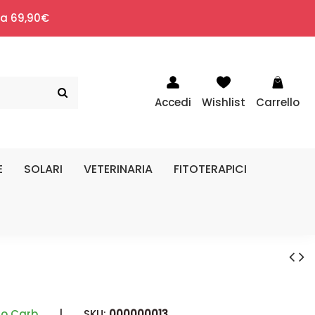
i a 69,90€
Accedi
Wishlist
Carrello
E
SOLARI
VETERINARIA
FITOTERAPICI
ao Carb
|
SKU:
000000013