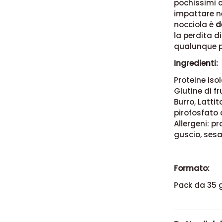
pochissimi c
impattare n
nocciola è
d
la perdita d
qualunque p
Ingredienti:
Proteine isol
Glutine di f
Burro, Latti
pirofosfato 
Allergeni: p
guscio, sesa
Formato:
Pack da 35 