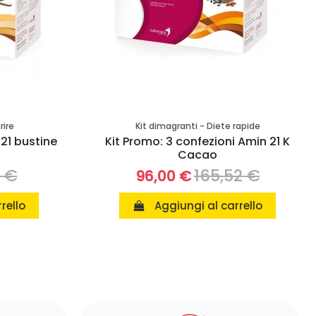
rire
Kit dimagranti - Diete rapide
 21 bustine
Kit Promo: 3 confezioni Amin 21 K
Cacao
8 €
165,52 €
96,00 €
rello
Aggiungi al carrello