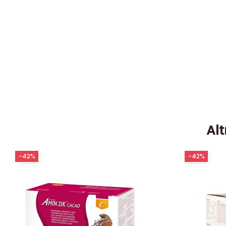
Alt
-42%
-42%