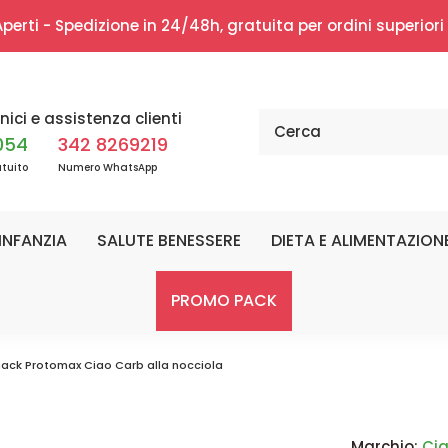
erti - Spedizione in 24/48h, gratuita per ordini superior
nici e assistenza clienti
054
342 8269219
tuito
Numero WhatsApp
INFANZIA
SALUTE BENESSERE
DIETA E ALIMENTAZION
PROMO PACK
ack Protomax Ciao Carb alla nocciola
Marchio:
Ci