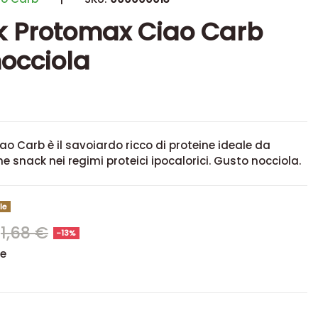
k Protomax Ciao Carb
nocciola
o Carb è il savoiardo ricco di proteine ideale da
 snack nei regimi proteici ipocalorici. Gusto nocciola.
le
1,68 €
-13%
se