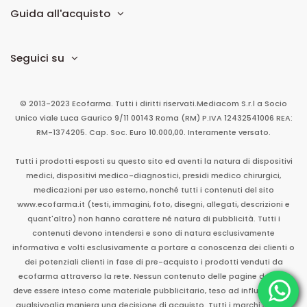
Guida all'acquisto
Seguici su
© 2013-2023 Ecofarma. Tutti i diritti riservati.
Mediacom S.r.l
a Socio
Unico
viale Luca Gaurico 9/11
00143
Roma
(RM)
P.IVA
12432541006
REA:
RM-1374205. Cap. Soc. Euro 10.000,00. Interamente versato.
Tutti i prodotti esposti su questo sito ed aventi la natura di dispositivi
medici, dispositivi medico-diagnostici, presidi medico chirurgici,
medicazioni per uso esterno, nonché tutti i contenuti del sito
www.ecofarma.it (testi, immagini, foto, disegni, allegati, descrizioni e
quant'altro) non hanno carattere né natura di pubblicità. Tutti i
contenuti devono intendersi e sono di natura esclusivamente
informativa e volti esclusivamente a portare a conoscenza dei clienti o
dei potenziali clienti in fase di pre-acquisto i prodotti venduti da
ecofarma attraverso la rete. Nessun contenuto delle pagine del sito
deve essere inteso come materiale pubblicitario, teso ad influenzare in
qualsivoglia maniera una decisione di acquisto. Tutti i marchi sono di