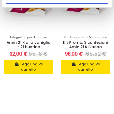
nostri partner che si occupano di analisi dei dati web,
pubblicità e social media, i quali potrebbero combinarle
con altre informazioni che ha fornito loro o che hanno
raccolto dal suo utilizzo dei loro servizi.
Integratori per dimagrire
Kit dimagranti - Diete rapide
Amin 21 K alla vaniglia
Kit Promo: 3 confezioni
- 21 bustine
Amin 21 K Cacao
55,18 €
165,52 €
32,00 €
96,00 €
Aggiungi al
Aggiungi al
carrello
carrello