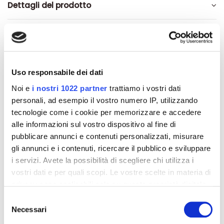
Dettagli del prodotto
About Ciao Carb
Recensioni
Uso responsabile dei dati
Noi e
i nostri 1022 partner
trattiamo i vostri dati
personali, ad esempio il vostro numero IP, utilizzando
tecnologie come i cookie per memorizzare e accedere
Altri prodotti che potrebbero
alle informazioni sul vostro dispositivo al fine di
interessarti
pubblicare annunci e contenuti personalizzati, misurare
gli annunci e i contenuti, ricercare il pubblico e sviluppare
i servizi. Avete la possibilità di scegliere chi utilizza i
-42%
-42%
vostri dati e per quali scopi. Le vostre scelte in materia di
privacy sono applicabili solo su questa proprietà digitale
in cui avete effettuato le vostre scelte. È possibile
Selezione
modificare o revocare il proprio consenso in qualsiasi
Necessari
del
momento dalla Dichiarazione sui cookie o facendo clic
consenso