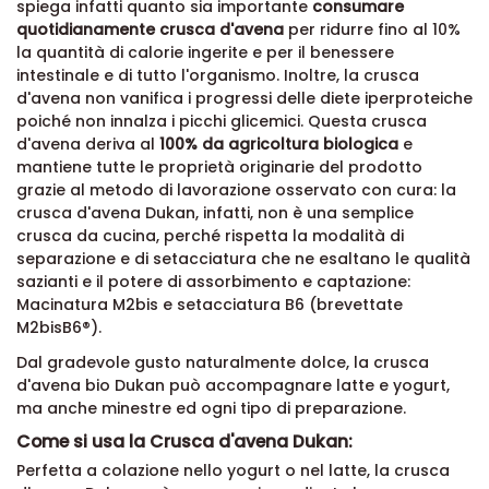
spiega infatti quanto sia importante
consumare
quotidianamente crusca d'avena
per ridurre fino al 10%
la quantità di calorie ingerite e per il benessere
intestinale e di tutto l'organismo. Inoltre, la crusca
d'avena non vanifica i progressi delle diete iperproteiche
poiché non innalza i picchi glicemici. Questa crusca
d'avena deriva al
100% da agricoltura biologica
e
mantiene tutte le proprietà originarie del prodotto
grazie al metodo di lavorazione osservato con cura: la
crusca d'avena Dukan, infatti, non è una semplice
crusca da cucina, perché rispetta la modalità di
separazione e di setacciatura che ne esaltano le qualità
sazianti e il potere di assorbimento e captazione:
Macinatura M2bis e setacciatura B6 (brevettate
M2bisB6®).
Dal gradevole gusto naturalmente dolce, la crusca
d'avena bio Dukan può accompagnare latte e yogurt,
ma anche minestre ed ogni tipo di preparazione.
Come si usa la Crusca d'avena Dukan:
Perfetta a colazione nello yogurt o nel latte, la crusca