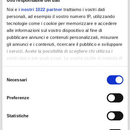
Uso responsabile dei dati
Formato:
Noi e
i nostri 1022 partner
trattiamo i vostri dati
La crusca d'avena Dukan è disponibile in confezioni da
personali, ad esempio il vostro numero IP, utilizzando
500 gr.
tecnologie come i cookie per memorizzare e accedere
alle informazioni sul vostro dispositivo al fine di
pubblicare annunci e contenuti personalizzati, misurare
Dettagli del prodotto
gli annunci e i contenuti, ricercare il pubblico e sviluppare
i servizi. Avete la possibilità di scegliere chi utilizza i
About Dieta Dukan
vostri dati e per quali scopi. Le vostre scelte in materia di
privacy sono applicabili solo su questa proprietà digitale
Recensioni
in cui avete effettuato le vostre scelte. È possibile
Selezione
modificare o revocare il proprio consenso in qualsiasi
Necessari
del
momento dalla Dichiarazione sui cookie o facendo clic
consenso
sull'icona di attivazione della privacy.
Preferenze
Altri prodotti che potrebbero
Con il tuo consenso, vorremmo anche:
interessarti
raccogliere informazioni sulla tua posizione
Statistiche
geografica, con un'approssimazione di qualche
metro,