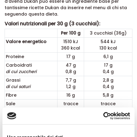
d'avena Dukan può essere un ingrediente base per
tantissime ricette Dukan da inserire nel menu di chi sta
seguendo questa dieta.
Valori nutrizionali per 30 g (3 cucchiai):
Per 100 g
3 cucchiai (36g)
Valore energetico
1510 kJ
544 kJ
360 kcal
130 kcal
Proteine
17 g
6,1 g
Carboidrati
47 g
17 g
di cui zuccheri
0,8 g
0,4 g
Grassi
7,7 g
2,8 g
di cui saturi
1,2 g
0,4 g
Fibre
16 g
5,8 g
Sale
tracce
tracce
In quale fase è concessa la Crusca d'Avena Bio:
Fase d'attacco: 1,5 cucchiai - Fase di crociera: 2 cucchiai
- Fase di consolidamento: 2,5 cucchiai - Fase di
stabilizzazione: 3 cucchiai