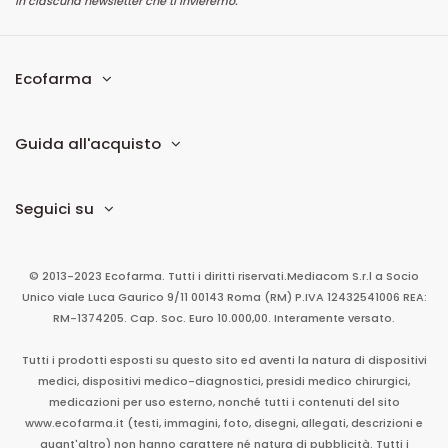
in ciascuna newsletter che ti invieremo.
Ecofarma
Guida all'acquisto
Seguici su
© 2013-2023 Ecofarma. Tutti i diritti riservati.
Mediacom S.r.l
a Socio
Unico
viale Luca Gaurico 9/11
00143
Roma
(RM)
P.IVA
12432541006
REA:
RM-1374205. Cap. Soc. Euro 10.000,00. Interamente versato.
Tutti i prodotti esposti su questo sito ed aventi la natura di dispositivi
medici, dispositivi medico-diagnostici, presidi medico chirurgici,
medicazioni per uso esterno, nonché tutti i contenuti del sito
www.ecofarma.it (testi, immagini, foto, disegni, allegati, descrizioni e
quant'altro) non hanno carattere né natura di pubblicità. Tutti i