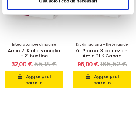
informazioni sul modo in cui utilizza il nostro sito con i
Usa solo i cookie necessari
nostri partner che si occupano di analisi dei dati web,
pubblicità e social media, i quali potrebbero combinarle
con altre informazioni che ha fornito loro o che hanno
raccolto dal suo utilizzo dei loro servizi.
Integratori per dimagrire
Kit dimagranti - Diete rapide
Amin 21 K alla vaniglia
Kit Promo: 3 confezioni
- 21 bustine
Amin 21 K Cacao
55,18 €
165,52 €
32,00 €
96,00 €
Aggiungi al
Aggiungi al
carrello
carrello