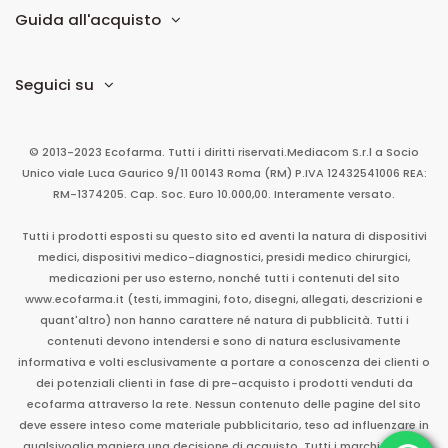
Guida all'acquisto
Seguici su
© 2013-2023 Ecofarma. Tutti i diritti riservati.
Mediacom S.r.l
a Socio
Unico
viale Luca Gaurico 9/11
00143
Roma
(RM)
P.IVA
12432541006
REA:
RM-1374205. Cap. Soc. Euro 10.000,00. Interamente versato.
Tutti i prodotti esposti su questo sito ed aventi la natura di dispositivi
medici, dispositivi medico-diagnostici, presidi medico chirurgici,
medicazioni per uso esterno, nonché tutti i contenuti del sito
www.ecofarma.it (testi, immagini, foto, disegni, allegati, descrizioni e
quant'altro) non hanno carattere né natura di pubblicità. Tutti i
contenuti devono intendersi e sono di natura esclusivamente
informativa e volti esclusivamente a portare a conoscenza dei clienti o
dei potenziali clienti in fase di pre-acquisto i prodotti venduti da
ecofarma attraverso la rete. Nessun contenuto delle pagine del sito
deve essere inteso come materiale pubblicitario, teso ad influenzare in
qualsivoglia maniera una decisione di acquisto. Tutti i marchi sono di