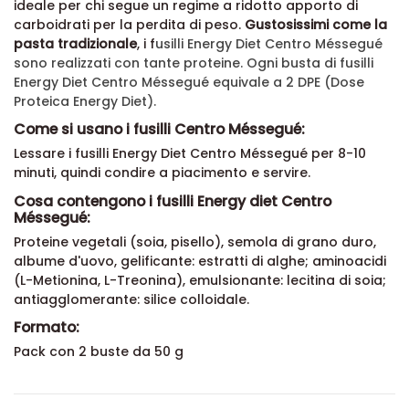
ideale per chi segue un regime a ridotto apporto di
carboidrati per la perdita di peso.
Gustosissimi come la
pasta tradizionale
, i f
usilli Energy Diet
Centro Méssegué
sono realizzati con tante proteine. Ogni busta di f
usilli
Energy Diet
Centro Méssegué equivale a 2 DPE (Dose
Proteica Energy Diet).
Come si usano i fusilli Centro Méssegué:
Lessare i fusilli Energy Diet Centro Méssegué per 8-10
minuti, quindi condire a piacimento e servire.
Cosa contengono i fusilli Energy diet Centro
Méssegué:
Proteine vegetali (soia, pisello), semola di grano duro,
albume d'uovo, gelificante: estratti di alghe; aminoacidi
(L-Metionina, L-Treonina), emulsionante: lecitina di soia;
antiagglomerante: silice colloidale.
Formato:
Pack con 2 buste da 50 g