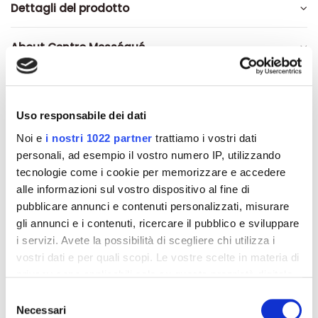
Dettagli del prodotto
About Centro Mességué
Recensioni
Uso responsabile dei dati
Noi e
i nostri 1022 partner
trattiamo i vostri dati
personali, ad esempio il vostro numero IP, utilizzando
Altri prodotti che potrebbero
tecnologie come i cookie per memorizzare e accedere
alle informazioni sul vostro dispositivo al fine di
interessarti
pubblicare annunci e contenuti personalizzati, misurare
gli annunci e i contenuti, ricercare il pubblico e sviluppare
-42%
-42%
i servizi. Avete la possibilità di scegliere chi utilizza i
vostri dati e per quali scopi. Le vostre scelte in materia di
privacy sono applicabili solo su questa proprietà digitale
in cui avete effettuato le vostre scelte. È possibile
Selezione
modificare o revocare il proprio consenso in qualsiasi
Necessari
del