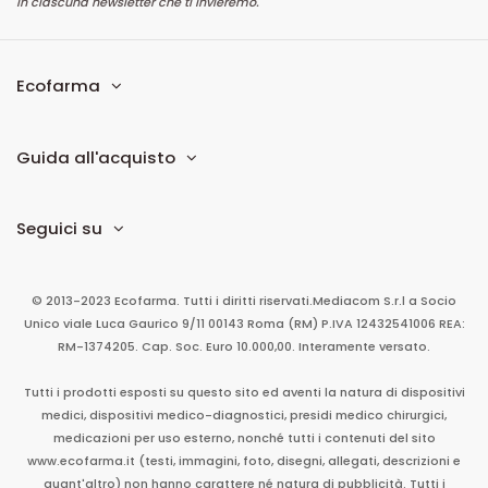
in ciascuna newsletter che ti invieremo.
Ecofarma
Guida all'acquisto
Seguici su
© 2013-2023 Ecofarma. Tutti i diritti riservati.
Mediacom S.r.l
a Socio
Unico
viale Luca Gaurico 9/11
00143
Roma
(RM)
P.IVA
12432541006
REA:
RM-1374205. Cap. Soc. Euro 10.000,00. Interamente versato.
Tutti i prodotti esposti su questo sito ed aventi la natura di dispositivi
medici, dispositivi medico-diagnostici, presidi medico chirurgici,
medicazioni per uso esterno, nonché tutti i contenuti del sito
www.ecofarma.it (testi, immagini, foto, disegni, allegati, descrizioni e
quant'altro) non hanno carattere né natura di pubblicità. Tutti i