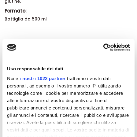
glutine.
Formato:
Bottiglia da 500 ml
Dettagli del prodotto
About Tisanoreica
Uso responsabile dei dati
Recensioni
Noi e
i nostri 1022 partner
trattiamo i vostri dati
personali, ad esempio il vostro numero IP, utilizzando
tecnologie come i cookie per memorizzare e accedere
alle informazioni sul vostro dispositivo al fine di
pubblicare annunci e contenuti personalizzati, misurare
Altri prodotti che potrebbero
gli annunci e i contenuti, ricercare il pubblico e sviluppare
interessarti
i servizi. Avete la possibilità di scegliere chi utilizza i
vostri dati e per quali scopi. Le vostre scelte in materia di