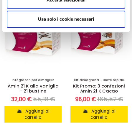
-42%
-42%
annunci, per fornire funzionalità dei social media e per
analizzare il nostro traffico. Condividiamo inoltre
informazioni sul modo in cui utilizza il nostro sito con i
Usa solo i cookie necessari
nostri partner che si occupano di analisi dei dati web,
pubblicità e social media, i quali potrebbero combinarle
con altre informazioni che ha fornito loro o che hanno
raccolto dal suo utilizzo dei loro servizi.
Integratori per dimagrire
Kit dimagranti - Diete rapide
Amin 21 K alla vaniglia
Kit Promo: 3 confezioni
- 21 bustine
Amin 21 K Cacao
55,18 €
165,52 €
32,00 €
96,00 €
Aggiungi al
Aggiungi al
carrello
carrello