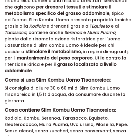
Tisanoreica contiene una miscela di estratti selezionati
che agiscono
per drenare i tessuti e stimolare il
metabolismo specifico del grasso addominale
, tipico
dell'uomo. Slim Kombu Uomo presenta proprietà toniche
grazie alla
Rodiola
e drenanti grazie all’
Equiseto
e al
Tarassaco
; contiene anche
Serenoa
e
Muira Puama
,
piante dalla rinomata azione ristoratrice per l’uomo.
L'assunzione di Slim Kombu Uomo è ideale per chi
desidera
stimolare il metabolismo
, in regimi dimagranti,
per il
mantenimento del peso corporeo
. Utile contro la
ritenzione idrica e per il
grasso localizzato a livello
addominale
.
Come si usa Slim Kombu Uomo Tisanoreica:
Si consiglia di diluire 30 o 60 ml di Slim Kombu Uomo
Tisanoreica in 1,5 lt d'acqua, da consumare durante la
giornata.
Cosa contiene Slim Kombu Uomo Tisanoreica:
Rodiola, Kombu, Serenoa, Tarasacco, Equiseto,
Eleuterococco, Muira Puama, Uva ursina, Pilosella, Pepe.
Senza alcool, senza zuccheri, senza conservanti, senza