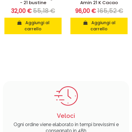
- 21 bustine
Amin 21 K Cacao
55,18 €
165,52 €
32,00 €
96,00 €
Aggiungi al
Aggiungi al
carrello
carrello
Veloci
Ogni ordine viene elaborato in tempi brevissimi e
consegnato in 48h