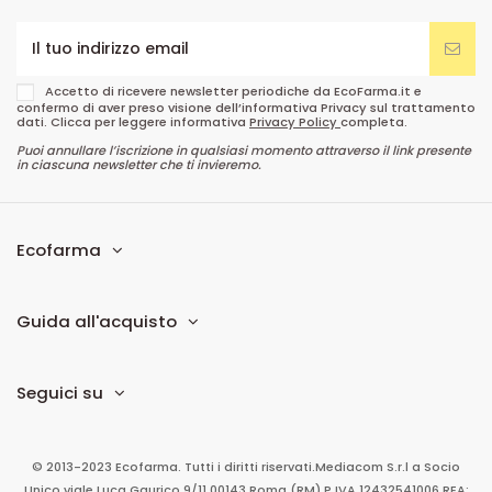
Accetto di ricevere newsletter periodiche da EcoFarma.it e
confermo di aver preso visione dell’informativa Privacy sul trattamento
dati. Clicca per leggere informativa
Privacy Policy
completa.
Puoi annullare l’iscrizione in qualsiasi momento attraverso il link presente
in ciascuna newsletter che ti invieremo.
Ecofarma
Guida all'acquisto
Seguici su
© 2013-2023 Ecofarma. Tutti i diritti riservati.
Mediacom S.r.l
a Socio
Unico
viale Luca Gaurico 9/11
00143
Roma
(RM)
P.IVA
12432541006
REA: