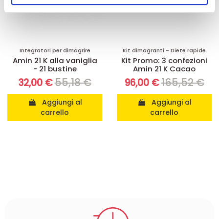
nostri partner che si occupano di analisi dei dati web,
pubblicità e social media, i quali potrebbero combinarle
con altre informazioni che ha fornito loro o che hanno
raccolto dal suo utilizzo dei loro servizi.
Integratori per dimagrire
Kit dimagranti - Diete rapide
Amin 21 K alla vaniglia
Kit Promo: 3 confezioni
- 21 bustine
Amin 21 K Cacao
55,18 €
165,52 €
32,00 €
96,00 €
Aggiungi al
Aggiungi al
carrello
carrello