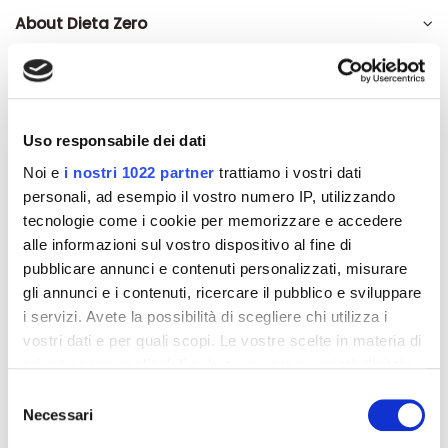
About Dieta Zero
Recensioni
Uso responsabile dei dati
Noi e
i nostri 1022 partner
trattiamo i vostri dati
personali, ad esempio il vostro numero IP, utilizzando
Altri prodotti che potrebbero
tecnologie come i cookie per memorizzare e accedere
interessarti
alle informazioni sul vostro dispositivo al fine di
pubblicare annunci e contenuti personalizzati, misurare
-42%
-42%
gli annunci e i contenuti, ricercare il pubblico e sviluppare
i servizi. Avete la possibilità di scegliere chi utilizza i
vostri dati e per quali scopi. Le vostre scelte in materia di
privacy sono applicabili solo su questa proprietà digitale
in cui avete effettuato le vostre scelte. È possibile
Selezione
modificare o revocare il proprio consenso in qualsiasi
Necessari
del
momento dalla Dichiarazione sui cookie o facendo clic
consenso