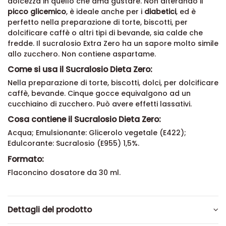
dolcezza in quello che ama gustare. Non alterando il
picco glicemico
, è ideale anche per i
diabetici
, ed è
perfetto nella preparazione di torte, biscotti, per
dolcificare caffè o altri tipi di bevande, sia calde che
fredde. Il sucralosio Extra Zero ha un sapore molto simile
allo zucchero. Non contiene aspartame.
Come si usa il Sucralosio Dieta Zero:
Nella preparazione di torte, biscotti, dolci, per dolcificare
caffè, bevande. Cinque gocce equivalgono ad un
cucchiaino di zucchero. Può avere effetti lassativi.
Cosa contiene il Sucralosio Dieta Zero:
Acqua; Emulsionante: Glicerolo vegetale (E422);
Edulcorante: Sucralosio (E955) 1,5%.
Formato:
Flaconcino dosatore da 30 ml.
Dettagli del prodotto