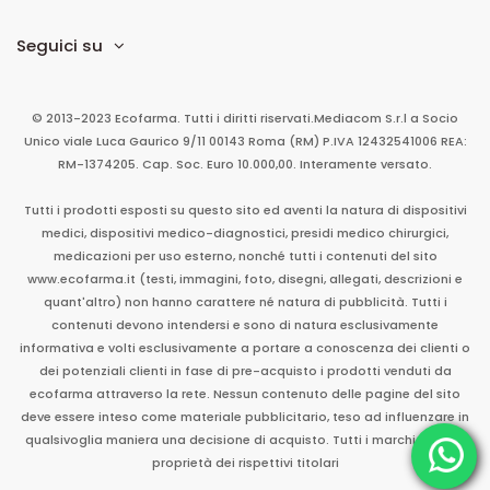
Seguici su
© 2013-2023 Ecofarma. Tutti i diritti riservati.
Mediacom S.r.l
a Socio
Unico
viale Luca Gaurico 9/11
00143
Roma
(RM)
P.IVA
12432541006
REA:
RM-1374205. Cap. Soc. Euro 10.000,00. Interamente versato.
Tutti i prodotti esposti su questo sito ed aventi la natura di dispositivi
medici, dispositivi medico-diagnostici, presidi medico chirurgici,
medicazioni per uso esterno, nonché tutti i contenuti del sito
www.ecofarma.it (testi, immagini, foto, disegni, allegati, descrizioni e
quant'altro) non hanno carattere né natura di pubblicità. Tutti i
contenuti devono intendersi e sono di natura esclusivamente
informativa e volti esclusivamente a portare a conoscenza dei clienti o
dei potenziali clienti in fase di pre-acquisto i prodotti venduti da
ecofarma attraverso la rete. Nessun contenuto delle pagine del sito
deve essere inteso come materiale pubblicitario, teso ad influenzare in
qualsivoglia maniera una decisione di acquisto. Tutti i marchi sono di
proprietà dei rispettivi titolari