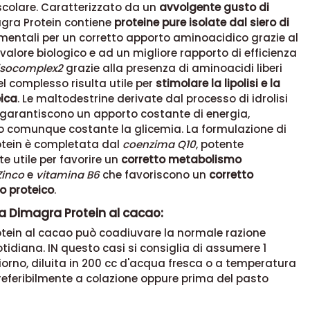
colare. Caratterizzato da un
avvolgente gusto di
agra Protein contiene
proteine pure isolate dal siero di
mentali per un corretto apporto aminoacidico grazie al
 valore biologico e ad un migliore rapporto di efficienza
isocomplex2
grazie alla presenza di aminoacidi liberi
del complesso risulta utile per
stimolare la lipolisi e la
eica
. Le maltodestrine derivate dal processo di idrolisi
 garantiscono un apporto costante di energia,
comunque costante la glicemia. La formulazione di
tein è completata dal
coenzima Q10
, potente
e utile per favorire un
corretto metabolismo
Zinco
e
vitamina B6
che favoriscono un
corretto
 proteico
.
a Dimagra Protein al cacao:
tein al cacao può coadiuvare la normale razione
tidiana. IN questo casi si consiglia di assumere 1
iorno, diluita in 200 cc d'acqua fresca o a temperatura
eferibilmente a colazione oppure prima del pasto