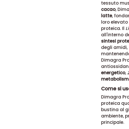
tessuto mus
cacao
, Dim
latte
, fonda
loro elevato
proteica. Il
L
all'interno 
sintesi prot
degli amidi,
mantenendo 
Dimagra Pro
antiossidant
energetico
,
metabolismo
Come si us
Dimagra Pro
proteica quo
bustina al g
ambiente, pr
principale.