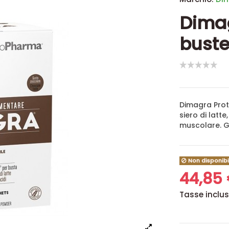
Dimag
bust
Dimagra Prote
siero di latt
muscolare. 
Non disponibi
44,85
Tasse inclu