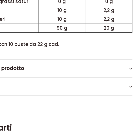
 grassi saturi
0 g
0 g
10 g
2,2 g
eri
10 g
2,2 g
90 g
20 g
on 10 buste da 22 g cad.
l prodotto
arti