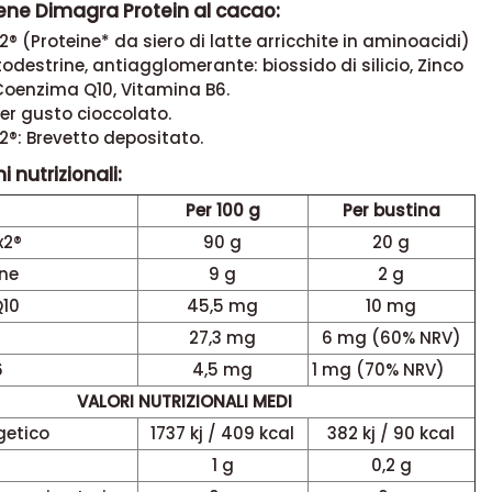
ene Dimagra Protein al cacao:
® (Proteine* da siero di latte arricchite in aminoacidi)
todestrine, antiagglomerante: biossido di silicio, Zinco
Coenzima Q10, Vitamina B6.
er gusto cioccolato.
®: Brevetto depositato.
 nutrizionali:
Per 100 g
Per bustina
x2®
90 g
20 g
ine
9 g
2 g
10
45,5 mg
10 mg
27,3 mg
6 mg (60% NRV)
6
4,5 mg
1 mg (70% NRV)
VALORI NUTRIZIONALI MEDI
getico
1737 kj / 409 kcal
382 kj / 90 kcal
1 g
0,2 g