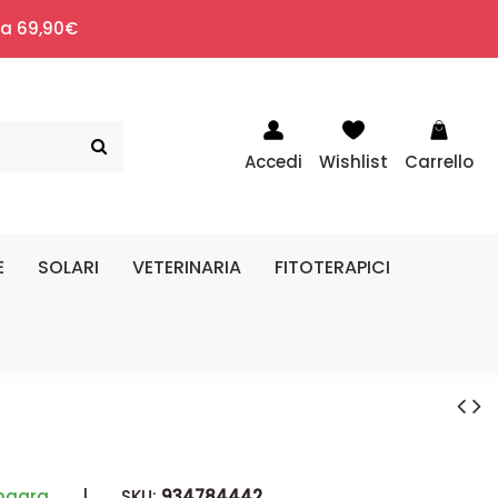
i a 69,90€
Accedi
Wishlist
Carrello
E
SOLARI
VETERINARIA
FITOTERAPICI
magra
|
SKU:
934784442