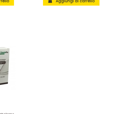
rello
Aggiungi al carrello