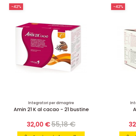
-42%
-42%
Integratori per dimagrire
Int
Amin 21 K al cacao - 21 bustine
A
55,18 €
32,00 €
32