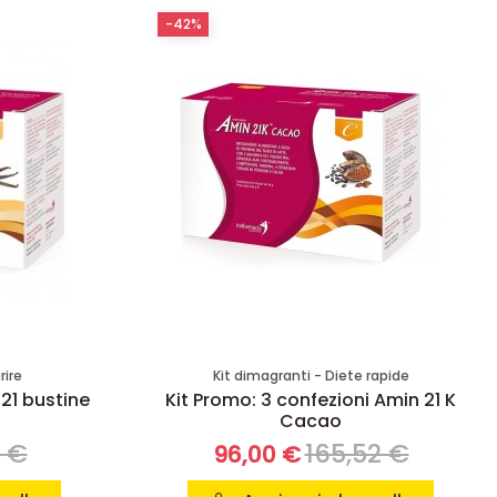
-42%
rire
Kit dimagranti - Diete rapide
 21 bustine
Kit Promo: 3 confezioni Amin 21 K
Cacao
8 €
165,52 €
96,00 €