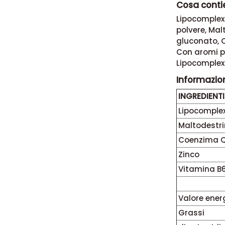
Cosa conti
Lipocomplex2
polvere, Mal
gluconato, 
Con aromi p
Lipocomplex2
Informazioni
INGREDIENTI
Lipocomple
Maltodestr
Coenzima Q
Zinco
Vitamina B
Valore ener
Grassi