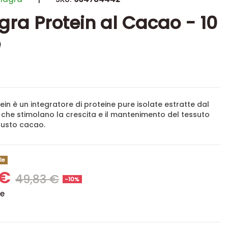
ra Protein al Cacao - 10
e
in è un integratore di proteine pure isolate estratte dal
e, che stimolano la crescita e il mantenimento del tessuto
Gusto cacao.
le
 €
49,83 €
-10%
se