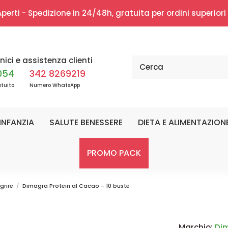
erti - Spedizione in 24/48h, gratuita per ordini superior
nici e assistenza clienti
054
342 8269219
tuito
Numero WhatsApp
INFANZIA
SALUTE BENESSERE
DIETA E ALIMENTAZION
PROMO PACK
grire
Dimagra Protein al Cacao - 10 buste
Marchio:
Di