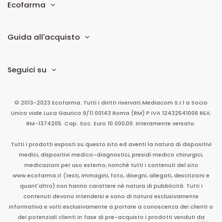
Ecofarma
Guida all'acquisto
Seguici su
© 2013-2023 Ecofarma. Tutti i diritti riservati.
Mediacom S.r.l
a Socio
Unico
viale Luca Gaurico 9/11
00143
Roma
(RM)
P.IVA
12432541006
REA:
RM-1374205. Cap. Soc. Euro 10.000,00. Interamente versato.
Tutti i prodotti esposti su questo sito ed aventi la natura di dispositivi
medici, dispositivi medico-diagnostici, presidi medico chirurgici,
medicazioni per uso esterno, nonché tutti i contenuti del sito
www.ecofarma.it (testi, immagini, foto, disegni, allegati, descrizioni e
quant'altro) non hanno carattere né natura di pubblicità. Tutti i
contenuti devono intendersi e sono di natura esclusivamente
informativa e volti esclusivamente a portare a conoscenza dei clienti o
dei potenziali clienti in fase di pre-acquisto i prodotti venduti da