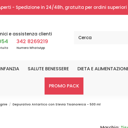
erti - Spedizione in 24/48h, gratuita per ordini superior
nici e assistenza clienti
054
342 8269219
tuito
Numero WhatsApp
INFANZIA
SALUTE BENESSERE
DIETA E ALIMENTAZION
PROMO PACK
grire
Depurativo Antartico con Stevia Tisanoreica - 500 ml
Marchio:
Tis