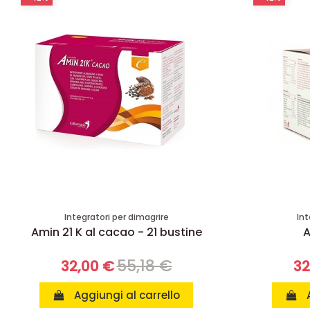
Integratori per dimagrire
Int
Amin 21 K al cacao - 21 bustine
A
55,18 €
32,00 €
32
Aggiungi al carrello