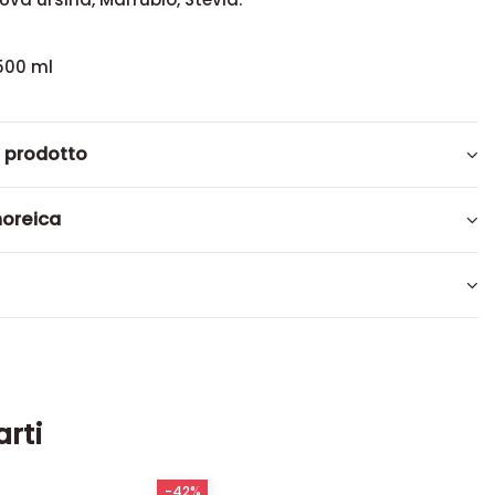
500 ml
l prodotto
noreica
arti
-42%