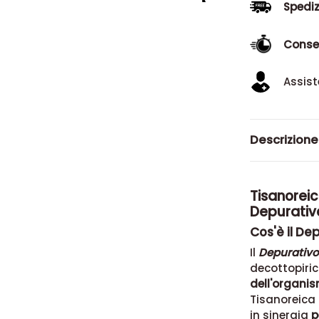
Spediz
Conse
Assist
Descrizione
Tisanoreic
Depurativ
Cos'è il De
Il
Depurativo
decottopiric
dell'organi
Tisanoreica 
in sinergia
p