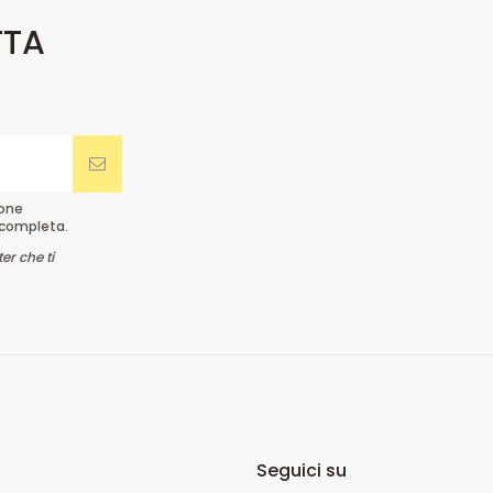
TTA
ione
completa.
er che ti
Seguici su