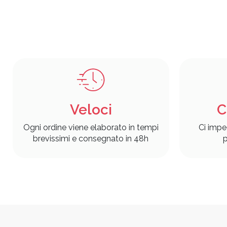
Veloci
C
Ogni ordine viene elaborato in tempi
Ci impe
brevissimi e consegnato in 48h
p