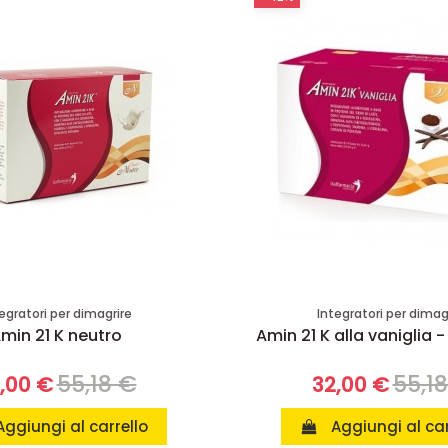
egratori per dimagrire
Integratori per dimag
min 21 K neutro
Amin 21 K alla vaniglia -
55,18 €
55,1
,00 €
32,00 €
Aggiungi al carrello
Aggiungi al car