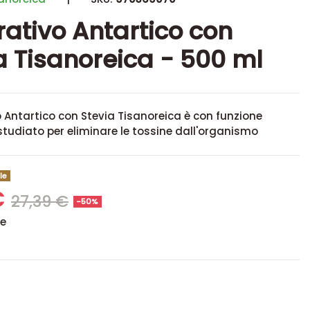
ativo Antartico con
a Tisanoreica - 500 ml
o Antartico con Stevia Tisanoreica è con funzione
tudiato per eliminare le tossine dall'organismo
le
€
27,39 €
-50%
se