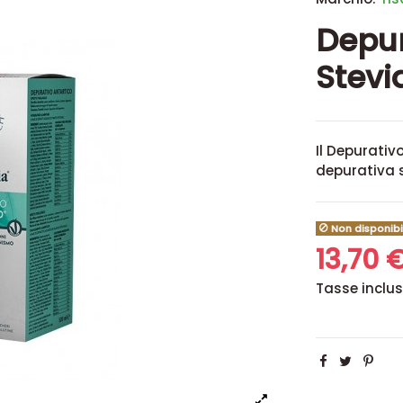
Depur
Stevi
Il Depurativ
depurativa s
Non disponibi
13,70 
Tasse inclu