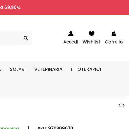
i a 69,90€
Accedi
Wishlist
Carrello
E
SOLARI
VETERINARIA
FITOTERAPICI
anoreica
|
SKU:
970369070