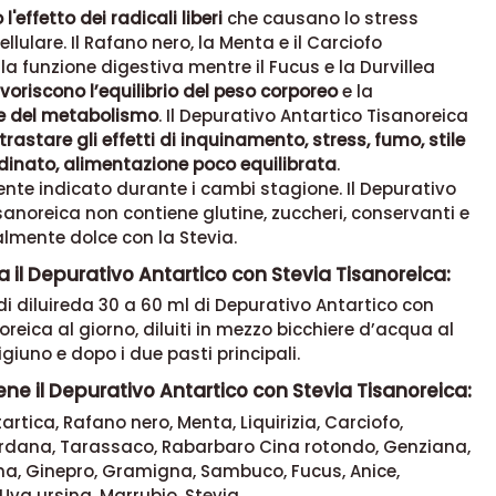
'effetto dei radicali liberi
che causano lo stress
llulare. Il Rafano nero, la Menta e il Carciofo
la funzione digestiva mentre il Fucus e la Durvillea
voriscono l’equilibrio del peso corporeo
e la
e del metabolismo
. Il Depurativo Antartico Tisanoreica
rastare gli effetti di inquinamento, stress, fumo, stile
rdinato, alimentazione poco equilibrata
.
nte indicato durante i cambi stagione. Il Depurativo
sanoreica non contiene glutine, zuccheri, conservanti e
almente dolce con la Stevia.
 il Depurativo Antartico con Stevia Tisanoreica:
 di diluireda 30 a 60 ml di Depurativo Antartico con
oreica al giorno, diluiti in mezzo bicchiere d’acqua al
giuno e dopo i due pasti principali.
ne il Depurativo Antartico con Stevia Tisanoreica:
artica, Rafano nero, Menta, Liquirizia, Carciofo,
ardana, Tarassaco, Rabarbaro Cina rotondo, Genziana,
na, Ginepro, Gramigna, Sambuco, Fucus, Anice,
Uva ursina, Marrubio, Stevia.