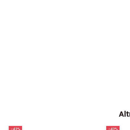
Alt
-42%
-42%