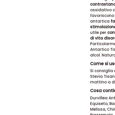
contrastano l
ossidativo ce
favoriscono 
antartica
fa
stimolazion
utile per
cont
di vita diso
Particolarme
Antartico Ti
alcol. Natur
Come si usa
Si consiglia
Stevia Tisan
mattino a di
Cosa contie
Durvillea Ant
Equiseto, B
Melissa, Chi
Prezzemolo, 