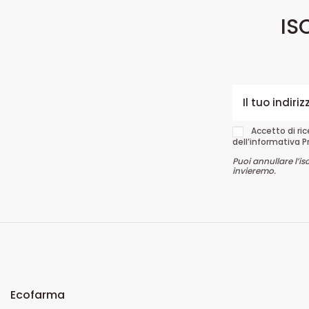
IS
Accetto di ri
dell’informativa P
Puoi annullare l’is
invieremo.
Ecofarma