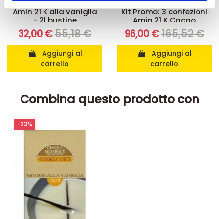
Integratori per dimagrire
Kit dimagranti - Diete rapide
pubblicità e social media, i quali potrebbero combinarle
Amin 21 K alla vaniglia
Kit Promo: 3 confezioni
- 21 bustine
Amin 21 K Cacao
con altre informazioni che ha fornito loro o che hanno
55,18 €
165,52 €
32,00 €
96,00 €
raccolto dal suo utilizzo dei loro servizi.
Aggiungi al
Aggiungi al
carrello
carrello
Combina questo prodotto con
-23%