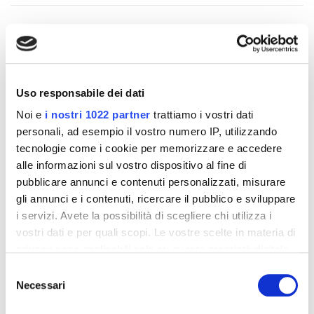
Altri prodotti che potrebbero
interessarti
Uso responsabile dei dati
Noi e
i nostri 1022 partner
trattiamo i vostri dati
-42%
-42%
personali, ad esempio il vostro numero IP, utilizzando
tecnologie come i cookie per memorizzare e accedere
alle informazioni sul vostro dispositivo al fine di
pubblicare annunci e contenuti personalizzati, misurare
gli annunci e i contenuti, ricercare il pubblico e sviluppare
i servizi. Avete la possibilità di scegliere chi utilizza i
vostri dati e per quali scopi. Le vostre scelte in materia di
privacy sono applicabili solo su questa proprietà digitale
in cui avete effettuato le vostre scelte. È possibile
Selezione
modificare o revocare il proprio consenso in qualsiasi
Necessari
del
momento dalla Dichiarazione sui cookie o facendo clic
consenso
Integratori per dimagrire
Integratori per dimagrire