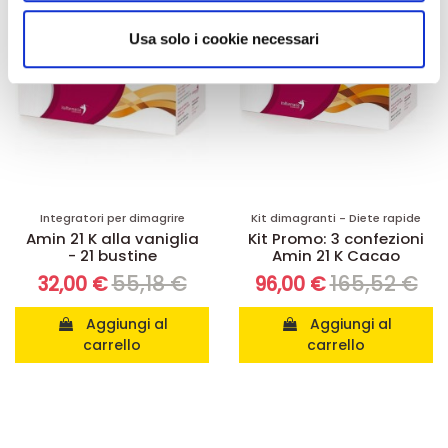
analizzare il nostro traffico. Condividiamo inoltre
informazioni sul modo in cui utilizza il nostro sito con i
Usa solo i cookie necessari
nostri partner che si occupano di analisi dei dati web,
pubblicità e social media, i quali potrebbero combinarle
con altre informazioni che ha fornito loro o che hanno
raccolto dal suo utilizzo dei loro servizi.
Integratori per dimagrire
Kit dimagranti - Diete rapide
Amin 21 K alla vaniglia
Kit Promo: 3 confezioni
- 21 bustine
Amin 21 K Cacao
55,18 €
165,52 €
32,00 €
96,00 €
Aggiungi al
Aggiungi al
carrello
carrello