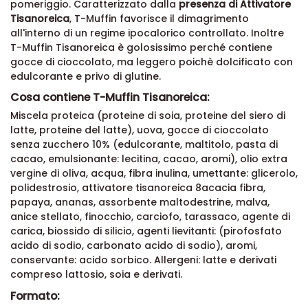
pomeriggio. Caratterizzato dalla
presenza di Attivatore
Tisanoreica
, T-Muffin favorisce il dimagrimento
all'interno di un regime ipocalorico controllato. Inoltre
T-Muffin Tisanoreica è golosissimo perché contiene
gocce di cioccolato, ma leggero poichè dolcificato con
edulcorante e privo di glutine.
Cosa contiene T-Muffin Tisanoreica:
Miscela proteica (proteine di soia, proteine del siero di
latte, proteine del latte), uova, gocce di cioccolato
senza zucchero 10% (edulcorante, maltitolo, pasta di
cacao, emulsionante: lecitina, cacao, aromi), olio extra
vergine di oliva, acqua, fibra inulina, umettante: glicerolo,
polidestrosio, attivatore tisanoreica 8acacia fibra,
papaya, ananas, assorbente maltodestrine, malva,
anice stellato, finocchio, carciofo, tarassaco, agente di
carica, biossido di silicio, agenti lievitanti: (pirofosfato
acido di sodio, carbonato acido di sodio), aromi,
conservante: acido sorbico. Allergeni: latte e derivati
compreso lattosio, soia e derivati.
Formato: