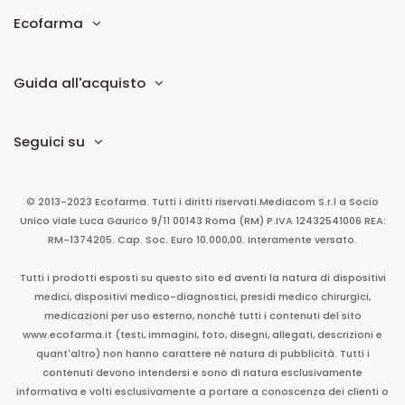
Ecofarma
Guida all'acquisto
Seguici su
© 2013-2023 Ecofarma. Tutti i diritti riservati.
Mediacom S.r.l
a Socio
Unico
viale Luca Gaurico 9/11
00143
Roma
(RM)
P.IVA
12432541006
REA:
RM-1374205. Cap. Soc. Euro 10.000,00. Interamente versato.
Tutti i prodotti esposti su questo sito ed aventi la natura di dispositivi
medici, dispositivi medico-diagnostici, presidi medico chirurgici,
medicazioni per uso esterno, nonché tutti i contenuti del sito
www.ecofarma.it (testi, immagini, foto, disegni, allegati, descrizioni e
quant'altro) non hanno carattere né natura di pubblicità. Tutti i
contenuti devono intendersi e sono di natura esclusivamente
informativa e volti esclusivamente a portare a conoscenza dei clienti o