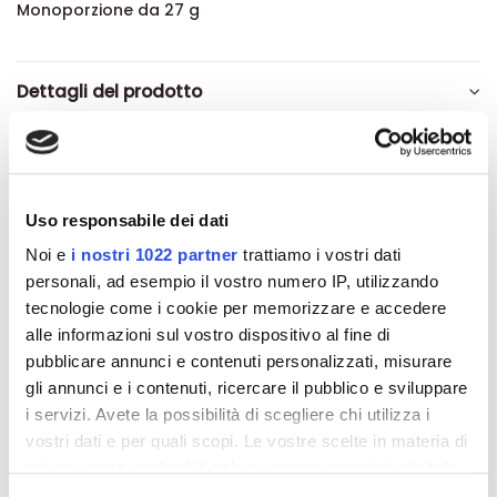
Monoporzione da 27 g
Dettagli del prodotto
About Tisanoreica
Recensioni
Uso responsabile dei dati
Noi e
i nostri 1022 partner
trattiamo i vostri dati
personali, ad esempio il vostro numero IP, utilizzando
tecnologie come i cookie per memorizzare e accedere
alle informazioni sul vostro dispositivo al fine di
Altri prodotti che potrebbero
pubblicare annunci e contenuti personalizzati, misurare
interessarti
gli annunci e i contenuti, ricercare il pubblico e sviluppare
i servizi. Avete la possibilità di scegliere chi utilizza i
vostri dati e per quali scopi. Le vostre scelte in materia di
-42%
-42%
privacy sono applicabili solo su questa proprietà digitale
in cui avete effettuato le vostre scelte. È possibile