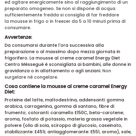
ed agitare energicamente sino al raggiungimento di un
preparato omogeneo. Se non si dispone di acqua
sufficientemente fredda si consiglia di far freddare
la
mousse in frigo o in freezer
da 5 a 10 minuti prima di
consumare.
Avvertenze:
Da consumarsi durante l'ora successiva alla
preparazione o al massimo dopo mezza giornata in
frigorifero.
La mousse al creme caramel
Energy Diet
Centro Méssegué è sconsigliata
ai bambini, alle donne in
gravidanza o in allattamento o agli anziani.
Non
surgelare né congelare.
Cosa contiene la mousse al creme caramel Energy
Diet:
Proteine del latte, maltodestrina, addensanti: gomma
arabica, carragenina, gomma di xantano, fibre di
frumento; coloranti: caramello E150C, beta-carotene;
aroma, fosfato di potassio, materia grassa vegetale in
polvere (olio di soia, sciroppo di glucosio, caseinato,
stabilizzante: E451i; antiagglomerante: E551, aroma), sale,