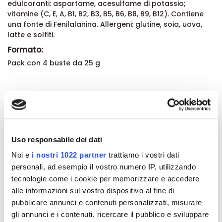
edulcoranti: aspartame, acesulfame di potassio;
vitamine (C, E, A, B1, B2, B3, B5, B6, B8, B9, B12). Contiene
una fonte di Fenilalanina. Allergeni: glutine, soia, uova,
latte e solfiti.
Formato:
Pack con 4 buste da 25 g
Dettagli del prodotto
About Centro Mességué
Uso responsabile dei dati
Recensioni
Noi e
i nostri 1022 partner
trattiamo i vostri dati
personali, ad esempio il vostro numero IP, utilizzando
tecnologie come i cookie per memorizzare e accedere
alle informazioni sul vostro dispositivo al fine di
pubblicare annunci e contenuti personalizzati, misurare
Altri prodotti che potrebbero
gli annunci e i contenuti, ricercare il pubblico e sviluppare