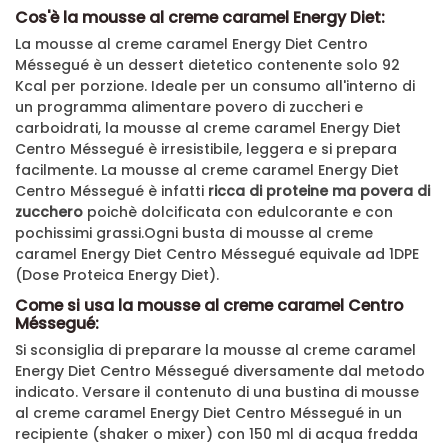
Cos'è la mousse al creme caramel Energy Diet:
La mousse al creme caramel Energy Diet Centro
Méssegué è un dessert dietetico contenente solo 92
Kcal per porzione. Ideale per un consumo all'interno di
un programma alimentare povero di zuccheri e
carboidrati, la
mousse al creme caramel Energy Diet
Centro Méssegué è
irresistibile, leggera e si prepara
facilmente.
La mousse al
creme caramel
Energy Diet
Centro Méssegué è infatti
ricca di proteine ma povera di
zucchero
poichè dolcificata con edulcorante e con
pochissimi grassi.
Ogni busta di
mousse al creme
caramel Energy Diet Centro Méssegué equivale ad 1DPE
(Dose Proteica Energy Diet).
Come si usa la mousse al creme caramel Centro
Méssegué:
Si sconsiglia di preparare la
mousse al creme caramel
Energy Diet Centro Méssegué diversamente dal metodo
indicato.
Versare il contenuto di una bustina di
mousse
al creme caramel Energy Diet Centro Méssegué
in un
recipiente (shaker o mixer) con 150 ml di acqua fredda