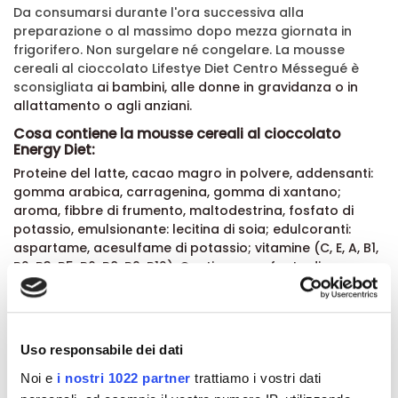
Da consumarsi durante l'ora successiva alla
preparazione o al massimo dopo mezza giornata in
frigorifero. Non surgelare né congelare.
La mousse
cereali al cioccolato
Lifestye Diet Centro Méssegué è
sconsigliata
ai bambini, alle donne in gravidanza o in
allattamento o agli anziani.
Cosa contiene la mousse cereali al cioccolato
Energy Diet:
Proteine del latte, cacao magro in polvere, addensanti:
gomma arabica, carragenina, gomma di xantano;
aroma, fibbre di frumento, maltodestrina, fosfato di
potassio, emulsionante: lecitina di soia; edulcoranti:
aspartame, acesulfame di potassio; vitamine (C, E, A, B1,
B2, B3, B5, B6, B8, B9, B12). Contiene una fonte di
Fenilalanina.
Allergeni:
glutine, uova, soia, latte e solfiti.
Formato:
Pack con 3 buste di mousse cereali al cioccolato da 25
Uso responsabile dei dati
g
Noi e
i nostri 1022 partner
trattiamo i vostri dati