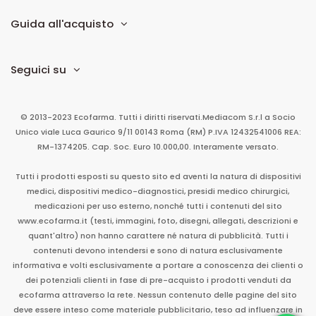
Guida all'acquisto
Seguici su
© 2013-2023 Ecofarma. Tutti i diritti riservati.
Mediacom S.r.l
a Socio
Unico
viale Luca Gaurico 9/11
00143
Roma
(RM)
P.IVA
12432541006
REA:
RM-1374205. Cap. Soc. Euro 10.000,00. Interamente versato.
Tutti i prodotti esposti su questo sito ed aventi la natura di dispositivi
medici, dispositivi medico-diagnostici, presidi medico chirurgici,
medicazioni per uso esterno, nonché tutti i contenuti del sito
www.ecofarma.it (testi, immagini, foto, disegni, allegati, descrizioni e
quant'altro) non hanno carattere né natura di pubblicità. Tutti i
contenuti devono intendersi e sono di natura esclusivamente
informativa e volti esclusivamente a portare a conoscenza dei clienti o
dei potenziali clienti in fase di pre-acquisto i prodotti venduti da
ecofarma attraverso la rete. Nessun contenuto delle pagine del sito
deve essere inteso come materiale pubblicitario, teso ad influenzare in