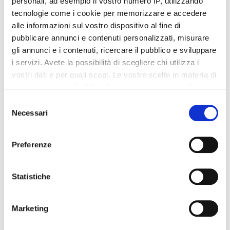
personali, ad esempio il vostro numero IP, utilizzando
Dettagli del prodotto
tecnologie come i cookie per memorizzare e accedere
alle informazioni sul vostro dispositivo al fine di
pubblicare annunci e contenuti personalizzati, misurare
About Centro Mességué
gli annunci e i contenuti, ricercare il pubblico e sviluppare
i servizi. Avete la possibilità di scegliere chi utilizza i
Recensioni
vostri dati e per quali scopi. Le vostre scelte in materia di
privacy sono applicabili solo su questa proprietà digitale
in cui avete effettuato le vostre scelte. È possibile
Selezione
modificare o revocare il proprio consenso in qualsiasi
Necessari
del
momento dalla Dichiarazione sui cookie o facendo clic
consenso
Altri prodotti che potrebbero
sull'icona di attivazione della privacy.
Preferenze
interessarti
Con il tuo consenso, vorremmo anche:
raccogliere informazioni sulla tua posizione
-42%
-42%
Statistiche
geografica, con un'approssimazione di qualche
metro,
Marketing
Identificare il tuo dispositivo, scansionandolo
attivamente alla ricerca di caratteristiche specifiche