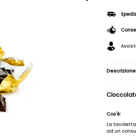
Spediz
Conse
Assist
Descrizione
Cioccolata
Cos'è:
La tavoletta
ad un consu