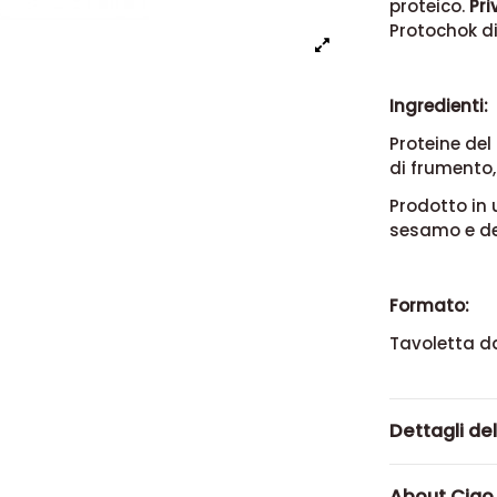
proteico.
Pri
Protochok di
Ingredienti:
Proteine del 
di frumento,
Prodotto in 
sesamo e der
Formato:
Tavoletta d
Dettagli de
About Ciao