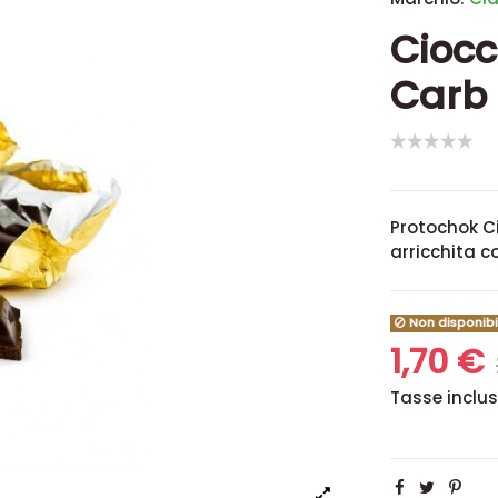
Ciocc
Carb 
Protochok Ci
arricchita co
Non disponibi
1,70 €
Tasse inclu