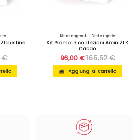
rire
Kit dimagranti - Diete rapide
 21 bustine
Kit Promo: 3 confezioni Amin 21 K
Cacao
8 €
165,52 €
96,00 €
rello
Aggiungi al carrello