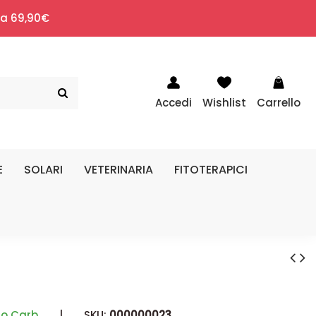
i a 69,90€
Accedi
Wishlist
Carrello
E
SOLARI
VETERINARIA
FITOTERAPICI
ao Carb
|
SKU:
000000023