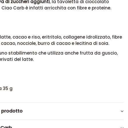
va di zuccheri aggiunti
, la tavoletta di cioccolato
 Ciao Carb è infatti arricchita con fibre e proteine.
latte, cacao e riso, eritritolo, collagene idrolizzato, fibre
 cacao, nocciole, burro di cacao e lecitina di soia.
uno stabilimento che utilizza anche frutta da guscio,
ivati del latte.
a 35 g
l prodotto
 Carb