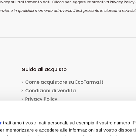
rivacy sul trattamento dati. Clicca per leggere informativa
Privacy Policy
crizione in qualsiasi momento attraverso il link presente in ciascuna newslett
Guida all'acquisto
Come acquistare su EcoFarma.it
Condizioni di vendita
Privacy Policy
Diritto di recesso
Dati per il bonifico bancario
r
trattiamo i vostri dati personali, ad esempio il vostro numero IP
Informativa sull'uso dei cookie
er memorizzare e accedere alle informazioni sul vostro dispositiv