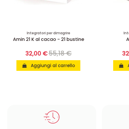
Integratori per dimagrire
Int
Amin 21 K al cacao - 21 bustine
A
55,18 €
32,00 €
32
Aggiungi al carrello