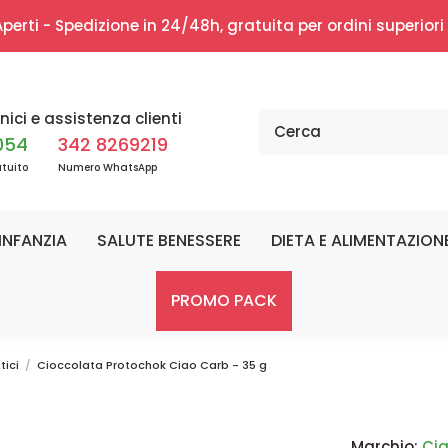
erti - Spedizione in 24/48h, gratuita per ordini superior
nici e assistenza clienti
054
342 8269219
tuito
Numero WhatsApp
INFANZIA
SALUTE BENESSERE
DIETA E ALIMENTAZION
PROMO PACK
tici
Cioccolata Protochok Ciao Carb - 35 g
Marchio:
Ci