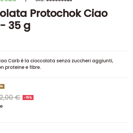
olata Protochok Ciao
- 35 g
ao Carb è la cioccolata senza zuccheri aggiunti,
n proteine e fibre.
le
2,00 €
-15%
se