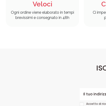
Veloci
C
Ogni ordine viene elaborato in tempi
Ci impe
brevissimi e consegnato in 48h
p
IS
Accetto di ri