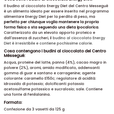
Il budino al cioccolato Energy Diet del Centro Messeguè
è un alimento ideato per essere inserito nel programma
alimentare Energy Diet per la perdita di peso, ma
perfetto per chiunque voglia mantenere la propria
forma fisica o sta seguendo una dieta ipocalorica
.
Caratterizzato da un elevato apporto proteico e
dall'assenza di zuccheri, il
budino al cioccolato Energy
Diet è irresistibile e contiene pochissime calorie.
Cosa contengono i budini al cioccolato del Centro
Méssegué:
Acqua, proteine del latte, panna (4%), cacao magro in
polvere (2%), aromi, amido modificato, addensanti:
gomma di guar e xantano e carragenine; agente
colorante: caramello E150c; regolatore di acidità:
idrossido di potassio; dolcificanti: potassio
acetosulfame potassico e sucralosio; sale. Contiene
una fonte di Fenilalanina.
Formato:
Confezione da 3 vasetti da 125 g