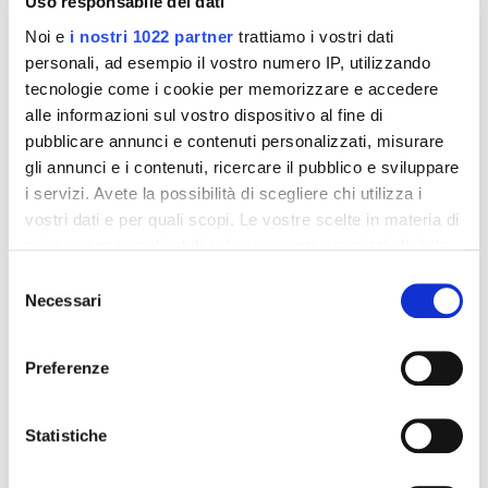
Uso responsabile dei dati
Noi e
i nostri 1022 partner
trattiamo i vostri dati
personali, ad esempio il vostro numero IP, utilizzando
tecnologie come i cookie per memorizzare e accedere
alle informazioni sul vostro dispositivo al fine di
pubblicare annunci e contenuti personalizzati, misurare
gli annunci e i contenuti, ricercare il pubblico e sviluppare
i servizi. Avete la possibilità di scegliere chi utilizza i
Integratori per dimagrire
Integratori per dimagrire
vostri dati e per quali scopi. Le vostre scelte in materia di
Amin 21 K al cacao - 21
Amin 21 K neutro
bustine
privacy sono applicabili solo su questa proprietà digitale
55,18 €
55,18 €
32,00 €
32,00 €
in cui avete effettuato le vostre scelte. È possibile
Selezione
modificare o revocare il proprio consenso in qualsiasi
Necessari
del
Aggiungi al
Aggiungi al
momento dalla Dichiarazione sui cookie o facendo clic
consenso
carrello
carrello
sull'icona di attivazione della privacy.
Preferenze
Con il tuo consenso, vorremmo anche:
-42%
-42%
raccogliere informazioni sulla tua posizione
Statistiche
geografica, con un'approssimazione di qualche
metro,