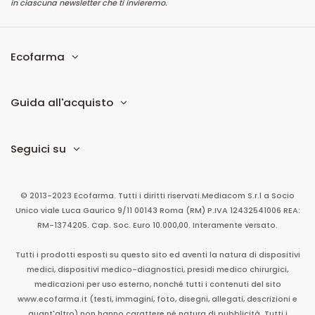
in ciascuna newsletter che ti invieremo.
Ecofarma
Guida all'acquisto
Seguici su
© 2013-2023 Ecofarma. Tutti i diritti riservati.
Mediacom S.r.l
a Socio
Unico
viale Luca Gaurico 9/11
00143
Roma
(RM)
P.IVA
12432541006
REA:
RM-1374205. Cap. Soc. Euro 10.000,00. Interamente versato.
Tutti i prodotti esposti su questo sito ed aventi la natura di dispositivi
medici, dispositivi medico-diagnostici, presidi medico chirurgici,
medicazioni per uso esterno, nonché tutti i contenuti del sito
www.ecofarma.it (testi, immagini, foto, disegni, allegati, descrizioni e
quant'altro) non hanno carattere né natura di pubblicità. Tutti i