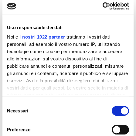
Formato:
- 3 confezioni da 4 buste di Mességué Energy Diet Cacao
- 2 confezioni da 4 buste di Mességué Energy Diet
Cappuccino
Uso responsabile dei dati
- 1 confezione da 4 buste di Mességué Energy Diet Zuppa
di verdure
Noi e
i nostri 1022 partner
trattiamo i vostri dati
- 1 confezione da 4 buste di Mességué Energy Diet
personali, ad esempio il vostro numero IP, utilizzando
Mousse al cioccolato
tecnologie come i cookie per memorizzare e accedere
- 1 Decotto Mességué 13 Tono e Ricarica
alle informazioni sul vostro dispositivo al fine di
- 1 Decotto Mességué 2 Depurativo
- 1 shaker per preparare in un attimo le tue bevande
pubblicare annunci e contenuti personalizzati, misurare
- Consigli Nutrizionali Energy Diet
gli annunci e i contenuti, ricercare il pubblico e sviluppare
i servizi. Avete la possibilità di scegliere chi utilizza i
vostri dati e per quali scopi. Le vostre scelte in materia di
Dettagli del prodotto
privacy sono applicabili solo su questa proprietà digitale
in cui avete effettuato le vostre scelte. È possibile
Selezione
modificare o revocare il proprio consenso in qualsiasi
Necessari
About Centro Mességué
del
momento dalla Dichiarazione sui cookie o facendo clic
consenso
sull'icona di attivazione della privacy.
Recensioni
Preferenze