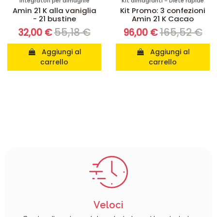
Integratori per dimagrire
Kit dimagranti - Diete rapide
Amin 21 K alla vaniglia
Kit Promo: 3 confezioni
- 21 bustine
Amin 21 K Cacao
55,18 €
165,52 €
32,00 €
96,00 €
Aggiungi al
Aggiungi al
carrello
carrello
Veloci