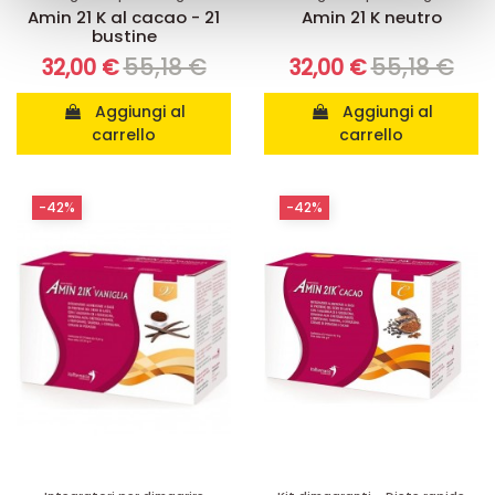
con altre informazioni che ha fornito loro o che hanno
Amin 21 K al cacao - 21
Amin 21 K neutro
raccolto dal suo utilizzo dei loro servizi.
bustine
55,18 €
55,18 €
32,00 €
32,00 €
Aggiungi al
Aggiungi al
carrello
carrello
-42%
-42%