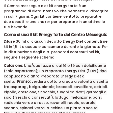
Il Centro messegue diet kit energy forte è un
programma di dieta intensivo che permette di dimagrire
in soli 7 giorni. Ogni kit contiene: ventotto preparati e
due decotti e uno
shaker per preparare in un attimo le
tue bevande.
Come si usa il kit Energy forte del Centro Méssegué:
Diluire 30 ml di ciascun decotto Energy Diet contenuti nel
kit in 1,5 lt d'acqua e consumare durante la giornata. Per
la distribuzione degli altri preparati contenuti nel kit,
seguire il seguente schema.
Colazione:
Una/due tazze di caffè o tè con dolcificante
(solo aspartame); u
n Preparato Energy Diet (1 DPE) tipo
cappuccino o altro Preparato Energy Diet a
scelta.
Pranzo:
v
erdura cotta o cruda a volontà a scelta
fra asparagi, belga, bietole, broccoli, cavolfiore, cetrioli,
cipolla, crescione, finocchio, funghi coltivati, germogli di
soia (freschi o conservati), lattuga, melanzane, porri,
radicchio verde o rosso, ravanelli, rucola, scarola,
sedano, spinaci, verza, zucchine.
Un piatto a scelta