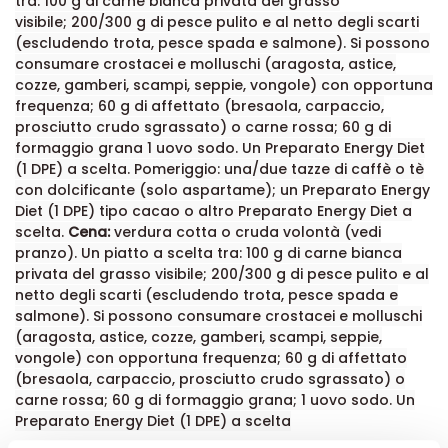
tra:
100 g di carne bianca privata del grasso
visibile;
200/300 g di pesce pulito e al netto degli scarti
(escludendo trota, pesce spada e salmone). Si possono
consumare crostacei e molluschi (aragosta, astice,
cozze, gamberi, scampi, seppie, vongole) con opportuna
frequenza;
60 g di affettato (bresaola, carpaccio,
prosciutto crudo sgrassato) o carne rossa;
60 g di
formaggio grana
1 uovo sodo.
Un Preparato Energy Diet
(1 DPE) a scelta.
Pomeriggio: u
na/due tazze di caffè o tè
con dolcificante (solo aspartame); u
n Preparato Energy
Diet (1 DPE) tipo cacao o altro Preparato Energy Diet a
scelta.
Cena:
v
erdura cotta o cruda volontà (vedi
pranzo). U
n piatto a scelta tra:
100 g di carne bianca
privata del grasso visibile;
200/300 g di pesce pulito e al
netto degli scarti (escludendo trota, pesce spada e
salmone). Si possono consumare crostacei e molluschi
(aragosta, astice, cozze, gamberi, scampi, seppie,
vongole) con opportuna frequenza;
60 g di affettato
(bresaola, carpaccio, prosciutto crudo sgrassato) o
carne rossa;
60 g di formaggio grana;
1 uovo sodo.
Un
Preparato Energy Diet (1 DPE) a scelta