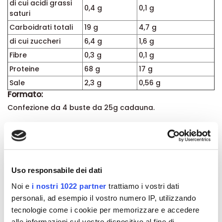
di cui acidi grassi
0,4 g
0,1 g
saturi
Carboidrati totali
19 g
4,7 g
di cui zuccheri
6,4 g
1,6 g
Fibre
0,3 g
0,1 g
Proteine
68 g
17 g
Sale
2,3 g
0,56 g
Formato:
Confezione da 4 buste da 25g cadauna.
Dettagli del prodotto
Uso responsabile dei dati
About Dieta Zero
Noi e
i nostri 1022 partner
trattiamo i vostri dati
personali, ad esempio il vostro numero IP, utilizzando
Recensioni
tecnologie come i cookie per memorizzare e accedere
alle informazioni sul vostro dispositivo al fine di