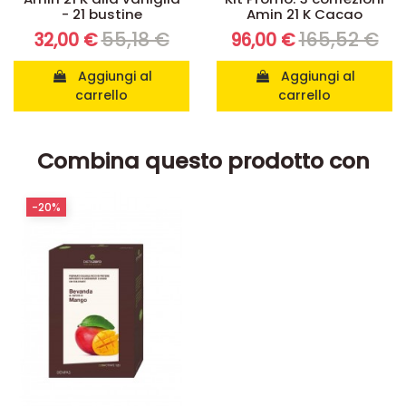
- 21 bustine
Amin 21 K Cacao
55,18 €
165,52 €
32,00 €
96,00 €
Aggiungi al
Aggiungi al
carrello
carrello
Combina questo prodotto con
-20%