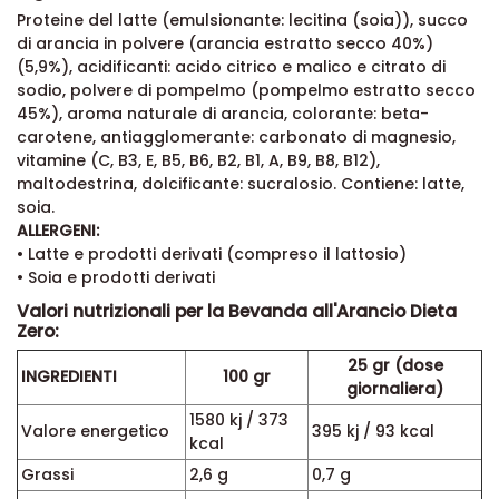
Proteine del latte (emulsionante: lecitina (soia)), succo
di arancia in polvere (arancia estratto secco 40%)
(5,9%), acidificanti: acido citrico e malico e citrato di
sodio, polvere di pompelmo (pompelmo estratto secco
45%), aroma naturale di arancia, colorante: beta-
carotene, antiagglomerante: carbonato di magnesio,
vitamine (C, B3, E, B5, B6, B2, B1, A, B9, B8, B12),
maltodestrina, dolcificante: sucralosio. Contiene: latte,
soia.
ALLERGENI:
• Latte e prodotti derivati (compreso il lattosio)
• Soia e prodotti derivati
Valori nutrizionali per la Bevanda all'Arancio Dieta
Zero:
25 gr (dose
INGREDIENTI
100 gr
giornaliera)
1580 kj / 373
Valore energetico
395 kj / 93 kcal
kcal
Grassi
2,6 g
0,7 g