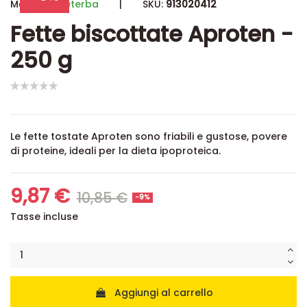
Marchio:
Dieterba
|
SKU:
913020412
Fette biscottate Aproten -
250 g
Le fette tostate Aproten sono friabili e gustose, povere
di proteine, ideali per la dieta ipoproteica.
9,87 €
10,85 €
-9%
Tasse incluse
Aggiungi al carrello