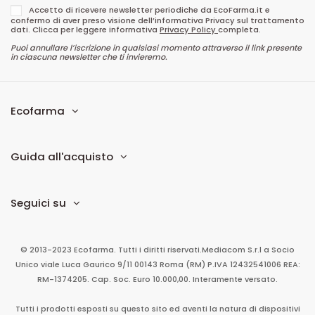
Accetto di ricevere newsletter periodiche da EcoFarma.it e
confermo di aver preso visione dell’informativa Privacy sul trattamento
dati. Clicca per leggere informativa
Privacy Policy
completa.
Puoi annullare l’iscrizione in qualsiasi momento attraverso il link presente
in ciascuna newsletter che ti invieremo.
Ecofarma
Guida all'acquisto
Seguici su
© 2013-2023 Ecofarma. Tutti i diritti riservati.
Mediacom S.r.l
a Socio
Unico
viale Luca Gaurico 9/11
00143
Roma
(RM)
P.IVA
12432541006
REA:
RM-1374205. Cap. Soc. Euro 10.000,00. Interamente versato.
Tutti i prodotti esposti su questo sito ed aventi la natura di dispositivi