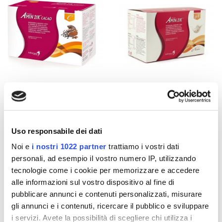
Integratori per dimagrire
Integratori per dimagrire
Amin 21 K al cacao - 21
Amin 21 K neutro
bustine
Uso responsabile dei dati
55,18 €
55,18 €
32,00 €
32,00 €
Noi e
i nostri 1022 partner
trattiamo i vostri dati
personali, ad esempio il vostro numero IP, utilizzando
Aggiungi al
Aggiungi al
tecnologie come i cookie per memorizzare e accedere
carrello
carrello
alle informazioni sul vostro dispositivo al fine di
pubblicare annunci e contenuti personalizzati, misurare
-42%
-42%
gli annunci e i contenuti, ricercare il pubblico e sviluppare
i servizi. Avete la possibilità di scegliere chi utilizza i