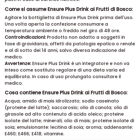
Come si assume Ensure Plus Drink ai Frutti di Bosco:
Agitare la bottiglietta di Ensure Plus Drink prima dell'uso.
Una volta aperta la confezione consumare a
temperatura ambiente o freddo nel giro di 48 ore.
Controindicazioni:
Prodotto non adatto a soggetti in
fase di gravidanza, affetti da patologia epatica o renale
e al di sotto dei 14 anni, salvo diversa indicazione del
medico.
Avvertenze:
Ensure Plus Drink è un integratore e non va
inteso come sostituto regolare di una dieta varia ed
equilibrata. In caso di uso prolungato consultare il
medico.
Cosa contiene Ensure Plus Drink ai Frutti di Bosco:
Acqua; amido di mais idrolizzato; sodio caseinato
(proteine del latte); saccarosio; olio di canola; olio di
girasole ad alto contenuto di acido oleico; proteine
isolate del latte; minerali; olio di mais; proteine isolate di
soia; emulsionante: lecitina di soia; aroma; addensante:
E460; E466; E418; vitamine.