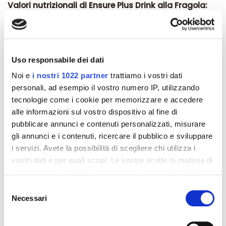
Valori nutrizionali di Ensure Plus Drink alla Fragola:
kcal:
150 kcal/100 mL; 300 kcal/bottiglia
Carboidrati:
53,84% (20,2 g/100mL; 40,4 g/bottiglia)
Proteine:
16,66% (6,25 g/100mL; 12,5 g/bottiglia)
Grassi:
29,50% (4,92 g/100mL; 9,84 g/bottiglia)
Uso responsabile dei dati
Senza Fibra
Vitamine & Sali minerali:
Vitamina A, Vitamina D3,
Noi e
i nostri 1022 partner
trattiamo i vostri dati
Vitamina E, Vitamina K1, Vitamina C, Acido Folico,
personali, ad esempio il vostro numero IP, utilizzando
Vitamina B1, Vitamina B2, Vitamina B6, Vitamina B12,
tecnologie come i cookie per memorizzare e accedere
Niacina, Acido Pantotenico, Biotina, Colina, Sodio,
alle informazioni sul vostro dispositivo al fine di
Potassio, Cloro, Calcio, Fosforo, Magnesio, Ferro,
pubblicare annunci e contenuti personalizzati, misurare
Zinco, Manganese, Rame, Iodio, Selenio, Cromo,
gli annunci e i contenuti, ricercare il pubblico e sviluppare
Molibdeno.
i servizi. Avete la possibilità di scegliere chi utilizza i
Senza glutine
vostri dati e per quali scopi. Le vostre scelte in materia di
Formato
privacy sono applicabili solo su questa proprietà digitale
Ogni confezione contiene 4 bottigliette da 200 ml cad.
in cui avete effettuato le vostre scelte. È possibile
Selezione
modificare o revocare il proprio consenso in qualsiasi
Necessari
del
momento dalla Dichiarazione sui cookie o facendo clic
consenso
Dettagli del prodotto
sull'icona di attivazione della privacy.