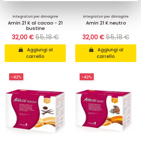
pubblicità e social media, i quali potrebbero combinarle
con altre informazioni che ha fornito loro o che hanno
Integratori per dimagrire
Integratori per dimagrire
raccolto dal suo utilizzo dei loro servizi.
Amin 21 K al cacao - 21
Amin 21 K neutro
bustine
55,18 €
55,18 €
32,00 €
32,00 €
Aggiungi al
Aggiungi al
carrello
carrello
-42%
-42%