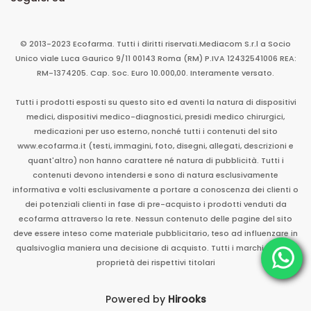
© 2013-2023 Ecofarma. Tutti i diritti riservati.
Mediacom S.r.l
a Socio
Unico
viale Luca Gaurico 9/11
00143
Roma
(RM)
P.IVA
12432541006
REA:
RM-1374205. Cap. Soc. Euro 10.000,00. Interamente versato.
Tutti i prodotti esposti su questo sito ed aventi la natura di dispositivi
medici, dispositivi medico-diagnostici, presidi medico chirurgici,
medicazioni per uso esterno, nonché tutti i contenuti del sito
www.ecofarma.it (testi, immagini, foto, disegni, allegati, descrizioni e
quant'altro) non hanno carattere né natura di pubblicità. Tutti i
contenuti devono intendersi e sono di natura esclusivamente
informativa e volti esclusivamente a portare a conoscenza dei clienti o
dei potenziali clienti in fase di pre-acquisto i prodotti venduti da
ecofarma attraverso la rete. Nessun contenuto delle pagine del sito
deve essere inteso come materiale pubblicitario, teso ad influenzare in
qualsivoglia maniera una decisione di acquisto. Tutti i marchi sono di
proprietà dei rispettivi titolari
Powered by
Hirooks